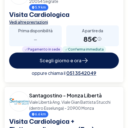
20054 Segrate
5.9 km
Visita Cardiologica
Vedi altre prestazioni
Prima disponibilità
A partire da
-
85€
Pagamento in sede
Conferma immediata
Scegli giorno e ora
oppure chiama il
051 3542049
Santagostino - Monza Libertà
Viale Libertà Ang. Viale Gian Battista Stucchi
(dentro Esselunga) - 20900 Monza
6.6 km
Visita Cardiologica +