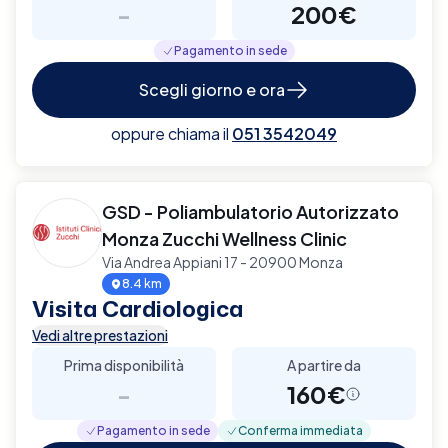
-
200€
Pagamento in sede
Scegli giorno e ora
oppure chiama il
051 3542049
GSD - Poliambulatorio Autorizzato
Monza Zucchi Wellness Clinic
Via Andrea Appiani 17 - 20900 Monza
8.4 km
Visita Cardiologica
Vedi altre prestazioni
Prima disponibilità
A partire da
-
160€
Pagamento in sede
Conferma immediata