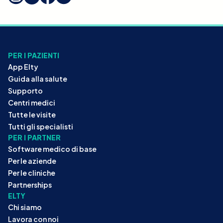
PER I PAZIENTI
App Elty
Guida alla salute
Supporto
Centri medici
Tutte le visite
Tutti gli specialisti
PER I PARTNER
Software medico di base
Per le aziende
Per le cliniche
Partnerships
ELTY
Chi siamo
Lavora con noi