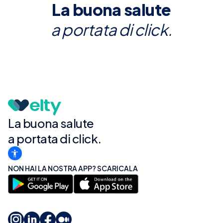
La buona salute
a portata di click.
La buona salute
a portata di click.
NON HAI LA NOSTRA APP? SCARICALA