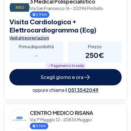
3 Medical Polispecialistico
Via San Francesco 16 - 20096 Pioltello
2.9 km
Visita Cardiologica +
Elettrocardiogramma (Ecg)
Vedi altre prestazioni
Prima disponibilità
Prezzo
-
250€
Pagamento in sede
Scegli giorno e ora
oppure chiama il
051 3542049
CENTRO MEDICO RISANA
Via 1° Maggio 12 - 20835 Muggio'
3.1 km