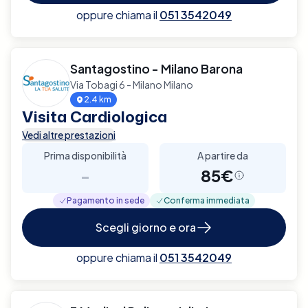
oppure chiama il
051 3542049
Santagostino - Milano Barona
Via Tobagi 6 - Milano Milano
2.4 km
Visita Cardiologica
Vedi altre prestazioni
Prima disponibilità
A partire da
-
85€
Pagamento in sede
Conferma immediata
Scegli giorno e ora
oppure chiama il
051 3542049