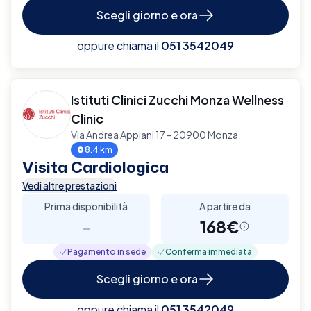
Scegli giorno e ora
oppure chiama il
051 3542049
Istituti Clinici Zucchi Monza Wellness
Clinic
Via Andrea Appiani 17 - 20900 Monza
8.4 km
Visita Cardiologica
Vedi altre prestazioni
Prima disponibilità
A partire da
-
168€
Pagamento in sede
Conferma immediata
Scegli giorno e ora
oppure chiama il
051 3542049