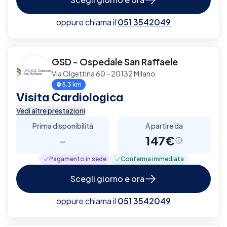
oppure chiama il
051 3542049
GSD - Ospedale San Raffaele
Via Olgettina 60 - 20132 Milano
5.3 km
Visita Cardiologica
Vedi altre prestazioni
Prima disponibilità
A partire da
-
147€
Pagamento in sede
Conferma immediata
Scegli giorno e ora
oppure chiama il
051 3542049