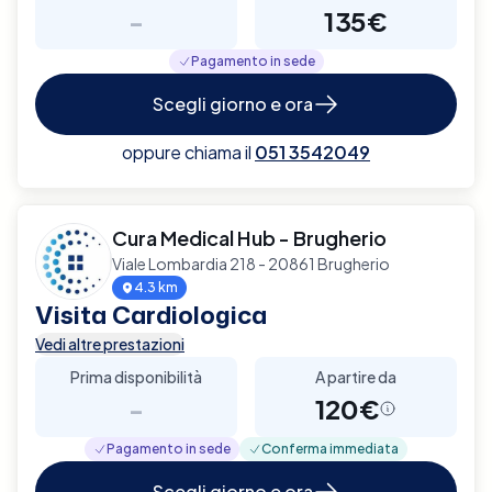
-
135€
Pagamento in sede
Scegli giorno e ora
oppure chiama il
051 3542049
Cura Medical Hub - Brugherio
Viale Lombardia 218 - 20861 Brugherio
4.3 km
Visita Cardiologica
Vedi altre prestazioni
Prima disponibilità
A partire da
-
120€
Pagamento in sede
Conferma immediata
Scegli giorno e ora