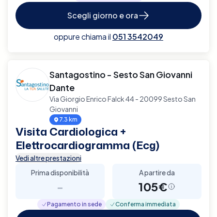
Scegli giorno e ora
oppure chiama il
051 3542049
Santagostino - Sesto San Giovanni
Dante
Via Giorgio Enrico Falck 44 - 20099 Sesto San
Giovanni
7.3 km
Visita Cardiologica +
Elettrocardiogramma (Ecg)
Vedi altre prestazioni
Prima disponibilità
A partire da
-
105€
Pagamento in sede
Conferma immediata