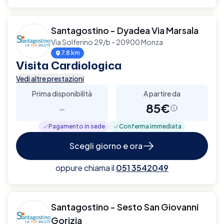
Santagostino - Dyadea Via Marsala
Via Solferino 29/b - 20900 Monza
7.8 km
Visita Cardiologica
Vedi altre prestazioni
Prima disponibilità
A partire da
-
85€
Pagamento in sede
Conferma immediata
Scegli giorno e ora
oppure chiama il
051 3542049
Santagostino - Sesto San Giovanni
Gorizia