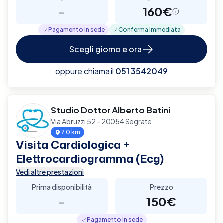
-
160€
Pagamento in sede
Conferma immediata
Scegli giorno e ora
oppure chiama il
051 3542049
Studio Dottor Alberto Batini
Via Abruzzi 52 - 20054 Segrate
7.0 km
Visita Cardiologica +
Elettrocardiogramma (Ecg)
Vedi altre prestazioni
Prima disponibilità
Prezzo
-
150€
Pagamento in sede