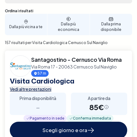
decisione ben informata. Il processo di
prenotazione è intuitivo e veloce, consentendoti di
Sono stati trovati 157 risultati
Ordina i risultati
selezionare la data e l'ora che più si adattano alle
tue esigenze personali. Prenota ora per garantire un
Dalla più
Dalla prima
Dalla più vicina a te
supporto diagnostico completo e affidabile per la
economica
disponibile
tua salute cardiaca a Cernusco Sul Naviglio.
157 risultati per Visita Cardiologica Cernusco Sul Naviglio
Santagostino - Cernusco Via Roma
Via Roma 17 - 20063 Cernusco Sul Naviglio
57 m
Visita Cardiologica
Vedi altre prestazioni
Prima disponibilità
A partire da
-
85€
Pagamento in sede
Conferma immediata
Scegli giorno e ora