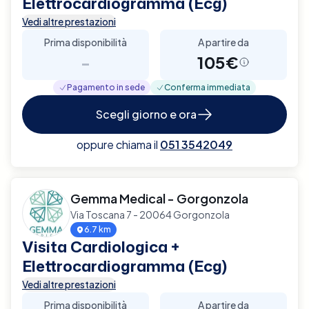
Elettrocardiogramma (Ecg)
Vedi altre prestazioni
Prima disponibilità
A partire da
-
105€
Pagamento in sede
Conferma immediata
Scegli giorno e ora
oppure chiama il
051 3542049
Gemma Medical - Gorgonzola
Via Toscana 7 - 20064 Gorgonzola
6.7 km
Visita Cardiologica +
Elettrocardiogramma (Ecg)
Vedi altre prestazioni
Prima disponibilità
A partire da