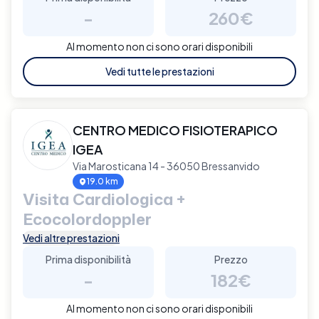
-
260€
Al momento non ci sono orari disponibili
Vedi tutte le prestazioni
CENTRO MEDICO FISIOTERAPICO
IGEA
Via Marosticana 14 - 36050 Bressanvido
19.0 km
Visita Cardiologica +
Ecocolordoppler
Vedi altre prestazioni
Prima disponibilità
Prezzo
-
182€
Al momento non ci sono orari disponibili