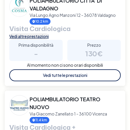
POLIAMBULATORIO CITTA’ DI
VALDAGNO
Via Lungo Agno Manzoni 12 - 36078 Valdagno
10.2 km
Visita Cardiologica
Vedi altre prestazioni
Prima disponibilità
Prezzo
-
130€
Al momento non ci sono orari disponibili
Vedi tutte le prestazioni
POLIAMBULATORIO TEATRO
NUOVO
Via Giacomo Zanellato 1 - 36100 Vicenza
11.4 km
Visita Cardiologica +