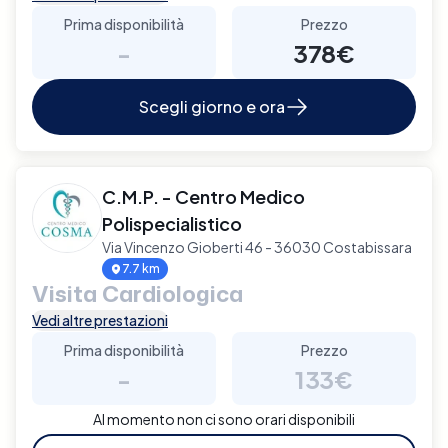
Prima disponibilità
Prezzo
-
378€
Scegli giorno e ora
C.M.P. - Centro Medico
Polispecialistico
Via Vincenzo Gioberti 46 - 36030 Costabissara
7.7 km
Visita Cardiologica
Vedi altre prestazioni
Prima disponibilità
Prezzo
-
133€
Al momento non ci sono orari disponibili