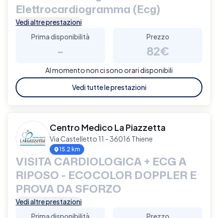
Elettrocardiogramma (Ecg)
Vedi altre prestazioni
Prima disponibilità
Prezzo
-
82€
Al momento non ci sono orari disponibili
Vedi tutte le prestazioni
Centro Medico La Piazzetta
Via Castelletto 11 - 36016 Thiene
15.2 km
VISITA CARDIOLOGICA + ECG A
RIPOSO - ECOCOLOR DOPPLER E
PROVA DA SFORZO
Vedi altre prestazioni
Prima disponibilità
Prezzo