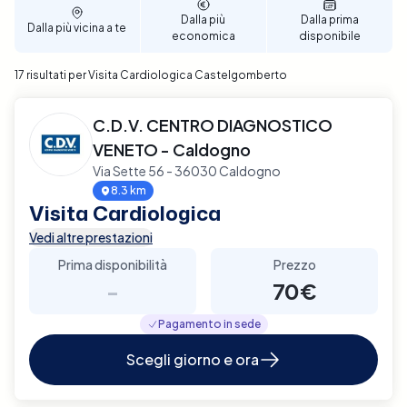
tue esigenze personali. Prenota ora per garantire un
Dalla più
Dalla prima
Dalla più vicina a te
supporto diagnostico completo e affidabile per la
economica
disponibile
tua salute cardiaca a Castelgomberto.
17 risultati per Visita Cardiologica Castelgomberto
C.D.V. CENTRO DIAGNOSTICO
VENETO - Caldogno
Via Sette 56 - 36030 Caldogno
8.3 km
Visita Cardiologica
Vedi altre prestazioni
Prima disponibilità
Prezzo
-
70€
Pagamento in sede
Scegli giorno e ora