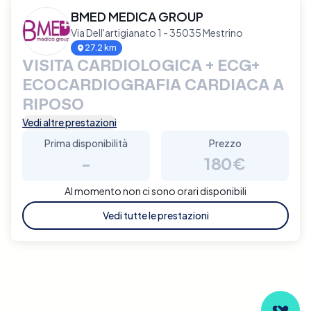
BMED MEDICA GROUP
Via Dell'artigianato 1 - 35035 Mestrino
27.2 km
VISITA CARDIOLOGICA + ECG+
ECOCARDIOGRAFIA CARDIACA A
RIPOSO
Vedi altre prestazioni
Prima disponibilità
Prezzo
-
180€
Al momento non ci sono orari disponibili
Vedi tutte le prestazioni