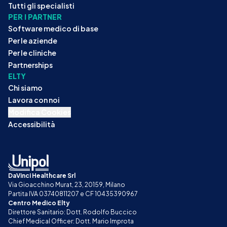
Tutti gli specialisti
PER I PARTNER
Software medico di base
Per le aziende
Per le cliniche
Partnerships
ELTY
Chi siamo
Lavora con noi
Modifica Cookies
Accessibilità
DaVinci Healthcare Srl
Via Gioacchino Murat, 23, 20159, Milano
Partita IVA 03740811207 e CF 10435390967
Centro Medico Elty
Direttore Sanitario: Dott. Rodolfo Buccico
Chief Medical Officer: Dott. Mario Improta