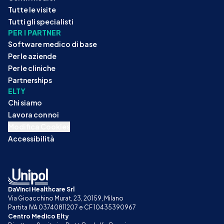
Tutte le visite
Tutti gli specialisti
PER I PARTNER
Software medico di base
Per le aziende
Per le cliniche
Partnerships
ELTY
Chi siamo
Lavora con noi
Modifica Cookies
Accessibilità
DaVinci Healthcare Srl
Via Gioacchino Murat, 23, 20159, Milano
Partita IVA 03740811207 e CF 10435390967
Centro Medico Elty