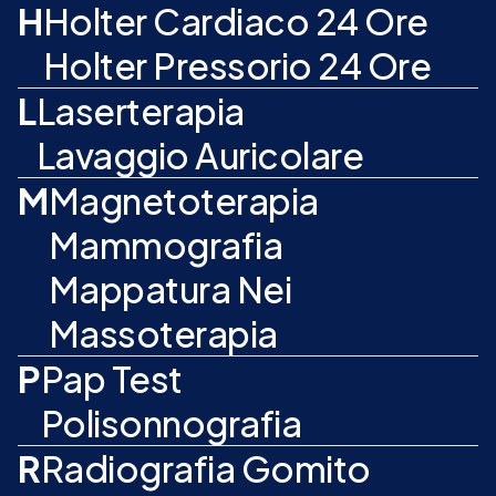
H
Holter Cardiaco 24 Ore
Holter Pressorio 24 Ore
L
Laserterapia
Lavaggio Auricolare
M
Magnetoterapia
Mammografia
Mappatura Nei
Massoterapia
P
Pap Test
Polisonnografia
R
Radiografia Gomito