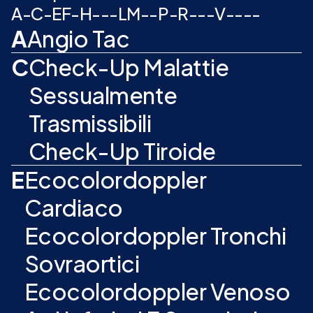
A
-
C
-
E
F
-
H
-
-
-
L
M
-
-
P
-
R
-
-
-
V
-
-
-
-
A
Angio Tac
C
Check-Up Malattie
Sessualmente
Trasmissibili
Check-Up Tiroide
E
Ecocolordoppler
Cardiaco
Ecocolordoppler Tronchi
Sovraortici
Ecocolordoppler Venoso