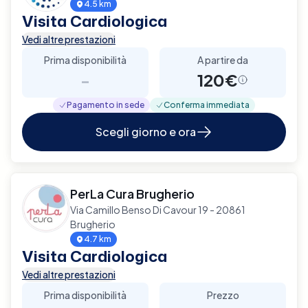
4.5 km
Visita Cardiologica
Vedi altre prestazioni
Prima disponibilità
A partire da
-
120€
Pagamento in sede
Conferma immediata
Scegli giorno e ora
PerLa Cura Brugherio
Via Camillo Benso Di Cavour 19 - 20861
Brugherio
4.7 km
Visita Cardiologica
Vedi altre prestazioni
Prima disponibilità
Prezzo