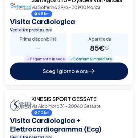
Via Solferino 29/b - 20900 Monza
6.8 km
Visita Cardiologica
Vedi altre prestazioni
Prima disponibilità
A partire da
-
85€
Pagamento in sede
Conferma immediata
Scegli giorno e ora
KINESIS SPORT GESSATE
Via Aldo Moro 31 - 20060 Gessate
7.0 km
Visita Cardiologica +
Elettrocardiogramma (Ecg)
Vedi altre prestazioni