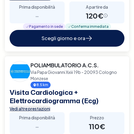
Prima disponibilità
A partire da
-
120€
Pagamento in sede
Conferma immediata
Scegli giorno e ora
POLIAMBULATORIO A.C.S.
Via Papa Giovanni Xxiii 19b - 20093 Cologno
Monzese
8.5 km
Visita Cardiologica +
Elettrocardiogramma (Ecg)
Vedi altre prestazioni
Prima disponibilità
Prezzo
-
110€