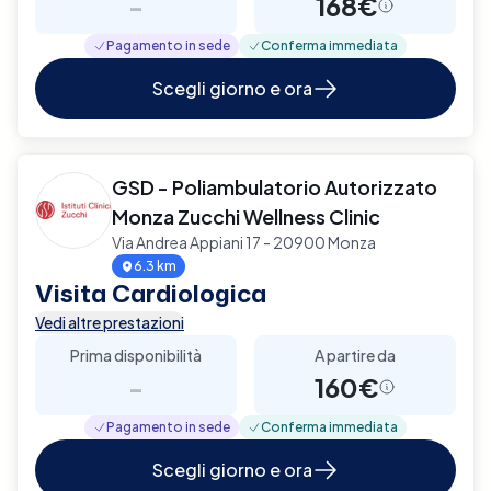
-
168€
Pagamento in sede
Conferma immediata
Scegli giorno e ora
GSD - Poliambulatorio Autorizzato
Monza Zucchi Wellness Clinic
Via Andrea Appiani 17 - 20900 Monza
6.3 km
Visita Cardiologica
Vedi altre prestazioni
Prima disponibilità
A partire da
-
160€
Pagamento in sede
Conferma immediata
Scegli giorno e ora