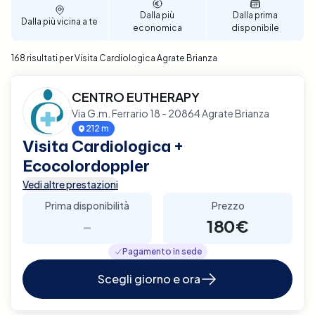
tue esigenze personali. Prenota ora per garantire un
Dalla più
Dalla prima
Dalla più vicina a te
supporto diagnostico completo e affidabile per la
economica
disponibile
tua salute cardiaca a Agrate Brianza.
168 risultati per Visita Cardiologica Agrate Brianza
CENTRO EUTHERAPY
Via G.m. Ferrario 18 - 20864 Agrate Brianza
212 m
Visita Cardiologica +
Ecocolordoppler
Vedi altre prestazioni
Prima disponibilità
Prezzo
-
180€
Pagamento in sede
Scegli giorno e ora