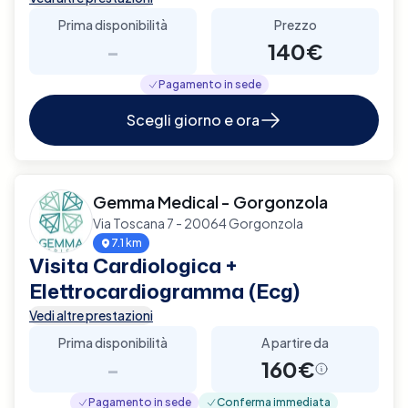
Prima disponibilità
Prezzo
-
140€
Pagamento in sede
Scegli giorno e ora
Gemma Medical - Gorgonzola
Via Toscana 7 - 20064 Gorgonzola
7.1 km
Visita Cardiologica +
Elettrocardiogramma (Ecg)
Vedi altre prestazioni
Prima disponibilità
A partire da
-
160€
Pagamento in sede
Conferma immediata