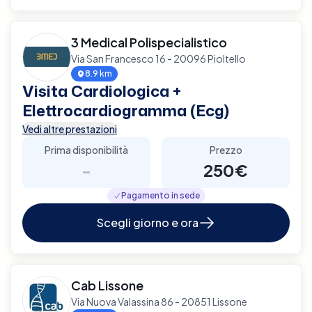
3 Medical Polispecialistico
Via San Francesco 16 - 20096 Pioltello
8.9 km
Visita Cardiologica +
Elettrocardiogramma (Ecg)
Vedi altre prestazioni
Prima disponibilità
Prezzo
-
250€
Pagamento in sede
Scegli giorno e ora
Cab Lissone
Via Nuova Valassina 86 - 20851 Lissone