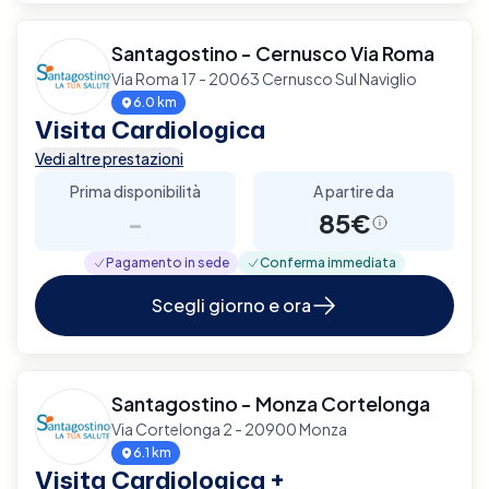
Santagostino - Cernusco Via Roma
Via Roma 17 - 20063 Cernusco Sul Naviglio
6.0 km
Visita Cardiologica
Vedi altre prestazioni
Prima disponibilità
A partire da
-
85€
Pagamento in sede
Conferma immediata
Scegli giorno e ora
Santagostino - Monza Cortelonga
Via Cortelonga 2 - 20900 Monza
6.1 km
Visita Cardiologica +