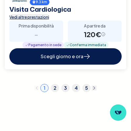
9.3 km
Visita Cardiologica
Vedi altre prestazioni
Prima disponibilità
A partire da
-
120€
Pagamento in sede
Conferma immediata
Scegli giorno e ora
1
2
3
4
5