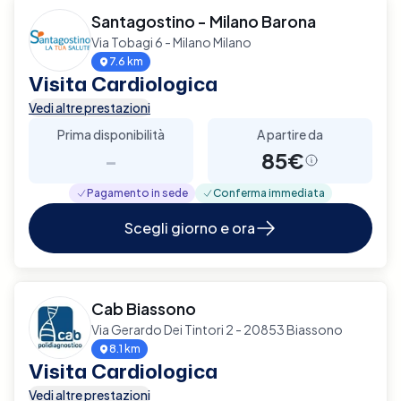
Santagostino - Milano Barona
Via Tobagi 6 - Milano Milano
7.6 km
Visita Cardiologica
Vedi altre prestazioni
Prima disponibilità
A partire da
-
85€
Pagamento in sede
Conferma immediata
Scegli giorno e ora
Cab Biassono
Via Gerardo Dei Tintori 2 - 20853 Biassono
8.1 km
Visita Cardiologica
Vedi altre prestazioni