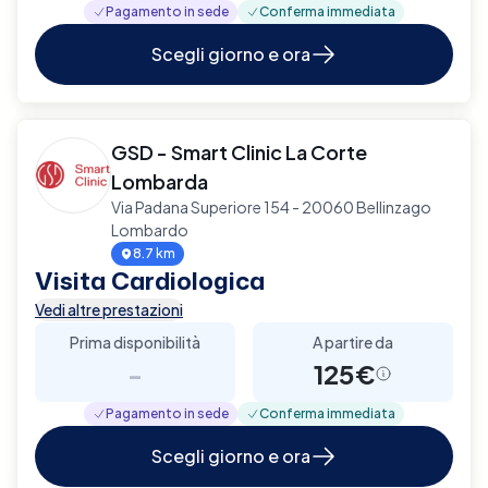
Pagamento in sede
Conferma immediata
Scegli giorno e ora
GSD - Smart Clinic La Corte
Lombarda
Via Padana Superiore 154 - 20060 Bellinzago
Lombardo
8.7 km
Visita Cardiologica
Vedi altre prestazioni
Prima disponibilità
A partire da
-
125€
Pagamento in sede
Conferma immediata
Scegli giorno e ora