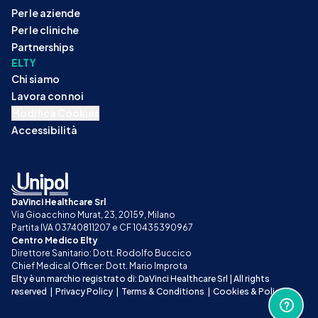
Per le aziende
Per le cliniche
Partnerships
ELTY
Chi siamo
Lavora con noi
Modifica Cookies
Accessibilità
DaVinci Healthcare Srl
Via Gioacchino Murat, 23, 20159, Milano
Partita IVA 03740811207 e CF 10435390967
Centro Medico Elty
Direttore Sanitario: Dott. Rodolfo Buccico
Chief Medical Officer: Dott. Mario Improta
Elty è un marchio registrato di: DaVinci Healthcare Srl | All rights 
reserved
|
Privacy Policy
|
Terms & Conditions
|
Cookies & Policy