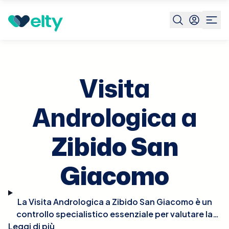
Prenota visita
Visita Andrologica
Zibido San Giacomo
Visita
Andrologica a
Zibido San
Giacomo
La Visita Andrologica a Zibido San Giacomo è un
controllo specialistico essenziale per valutare la
Leggi di più
salute riproduttiva e sessuale maschile. Durante la