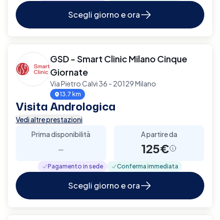
Scegli giorno e ora
GSD - Smart Clinic Milano Cinque
Giornate
Via Pietro Calvi 36 - 20129 Milano
13.7 km
Visita Andrologica
Vedi altre prestazioni
Prima disponibilità
A partire da
-
125€
Pagamento in sede
Conferma immediata
Scegli giorno e ora