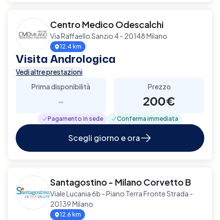
Centro Medico Odescalchi
Via Raffaello Sanzio 4 - 20148 Milano
12.4 km
Visita Andrologica
Vedi altre prestazioni
Prima disponibilità
Prezzo
-
200€
Pagamento in sede
Conferma immediata
Scegli giorno e ora
Santagostino - Milano Corvetto B
Viale Lucania 6b - Piano Terra Fronte Strada -
20139 Milano
12.6 km