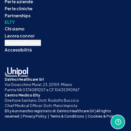
Per le aziende
Per le cliniche
Partnerships
ELTY
Chi siamo
Lavora con noi
Modifica Cookies
Accessibilità
DaVinci Healthcare Srl
Via Gioacchino Murat, 23, 20159, Milano
Partita IVA 03740811207 e CF 10435390967
Centro Medico Elty
Direttore Sanitario: Dott. Rodolfo Buccico
Chief Medical Officer: Dott. Mario Improta
Elty è un marchio registrato di: DaVinci Healthcare Srl | All rights 
reserved
|
Privacy Policy
|
Terms & Conditions
|
Cookies & Policy