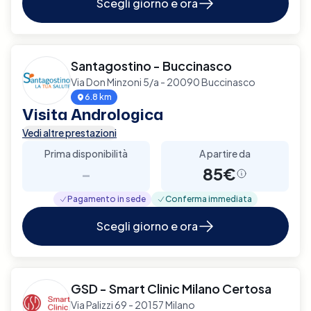
Scegli giorno e ora
Santagostino - Buccinasco
Via Don Minzoni 5/a - 20090 Buccinasco
6.8 km
Visita Andrologica
Vedi altre prestazioni
Prima disponibilità
A partire da
-
85€
Pagamento in sede
Conferma immediata
Scegli giorno e ora
GSD - Smart Clinic Milano Certosa
Via Palizzi 69 - 20157 Milano