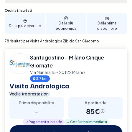
che meglio si adattano alle tue esigenze. Prenota
ora per garantire un'accurata valutazione della tua
Sono stati trovati 78 risultati
Ordina i risultati
salute andrologica a Zibido San Giacomo.
Dalla più
Dalla prima
Dalla più vicina a te
economica
disponibile
78 risultati per Visita Andrologica Zibido San Giacomo
Santagostino - Milano Cinque
Giornate
Via Manara 15 - 20122 Milano
3.7 km
Visita Andrologica
Vedi altre prestazioni
Prima disponibilità
A partire da
-
85€
Pagamento in sede
Conferma immediata