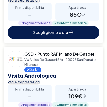
Vedi altre prestazioni
Prima disponibilità
A partire da
-
85€
Pagamento in sede
Conferma immediata
Scegli giorno e ora
GSD - Punto RAF Milano De Gasperi
Via Alcide De Gasperi 5/a - 20097 San Donato
Milanese
13.6 km
Visita Andrologica
Vedi altre prestazioni
Prima disponibilità
A partire da
-
109€
Pagamento in sede
Conferma immediata