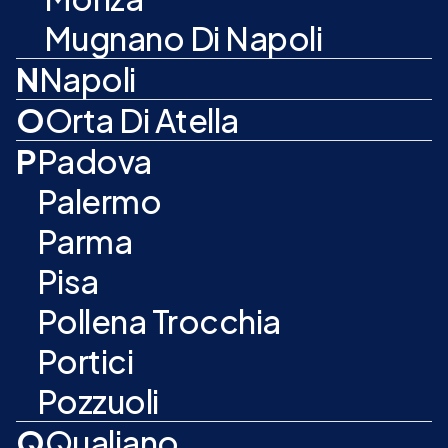
Mugnano Di Napoli
N
Napoli
O
Orta Di Atella
P
Padova
Palermo
Parma
Pisa
Pollena Trocchia
Portici
Pozzuoli
Q
Qualiano