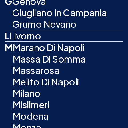
G
Genova
Giugliano In Campania
Grumo Nevano
L
Livorno
M
Marano Di Napoli
Massa Di Somma
Massarosa
Melito Di Napoli
Milano
Misilmeri
Modena
Monza