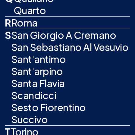
Quarto
R
Roma
S
San Giorgio A Cremano
San Sebastiano Al Vesuvio
Sant'antimo
Sant'arpino
Santa Flavia
Scandicci
Sesto Fiorentino
Succivo
T
Torino