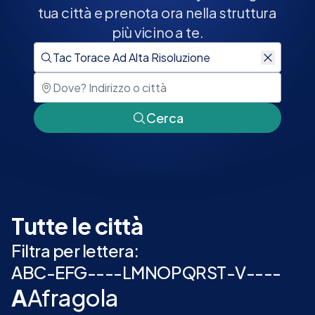
tua città e prenota ora nella struttura
più vicino a te.
Cerca
Tutte le città
Filtra per lettera:
A
B
C
-
E
F
G
-
-
-
-
L
M
N
O
P
Q
R
S
T
-
V
-
-
-
-
A
Afragola