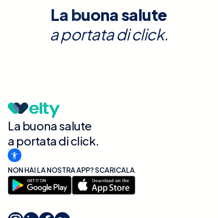
La buona salute
a portata di click.
La buona salute
a portata di click.
NON HAI LA NOSTRA APP? SCARICALA