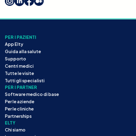
PER I PAZIENTI
App Elty
Guida alla salute
Supporto
Centri medici
Tutte le visite
Tutti gli specialisti
PER I PARTNER
Software medico di base
Per le aziende
Per le cliniche
Partnerships
ELTY
Chi siamo