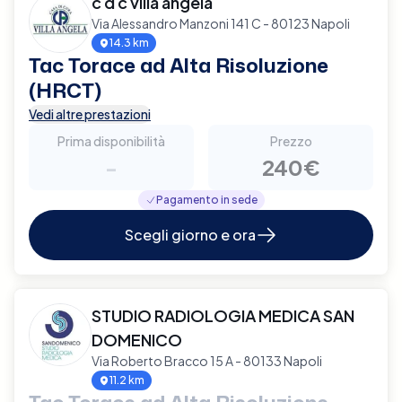
c d c villa angela
Via Alessandro Manzoni 141 C - 80123 Napoli
14.3 km
Tac Torace ad Alta Risoluzione
(HRCT)
Vedi altre prestazioni
Prima disponibilità
Prezzo
-
240€
Pagamento in sede
Scegli giorno e ora
STUDIO RADIOLOGIA MEDICA SAN
DOMENICO
Via Roberto Bracco 15 A - 80133 Napoli
11.2 km