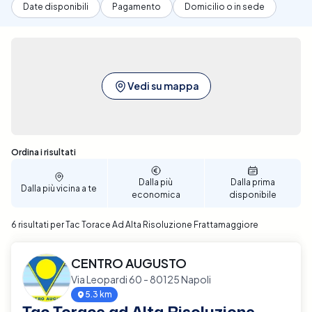
Date disponibili
Pagamento
Domicilio o in sede
Vedi su mappa
Sono stati trovati 6 risultati
Ordina i risultati
Dalla più
Dalla prima
Dalla più vicina a te
economica
disponibile
6 risultati per Tac Torace Ad Alta Risoluzione Frattamaggiore
CENTRO AUGUSTO
Via Leopardi 60 - 80125 Napoli
5.3 km
Tac Torace ad Alta Risoluzione