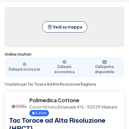
Vedi su mappa
Sono stati trovati 1 risultati
Ordina i risultati
Dalla più
Dalla prima
Dalla più vicina a te
economica
disponibile
1 risultato per Tac Torace Ad Alta Risoluzione Bagheria
Polimedica Cottone
Corso Vittorio Emanuele 415 - 90039 Villabate
5.4 km
Tac Torace ad Alta Risoluzione
(HRCT)