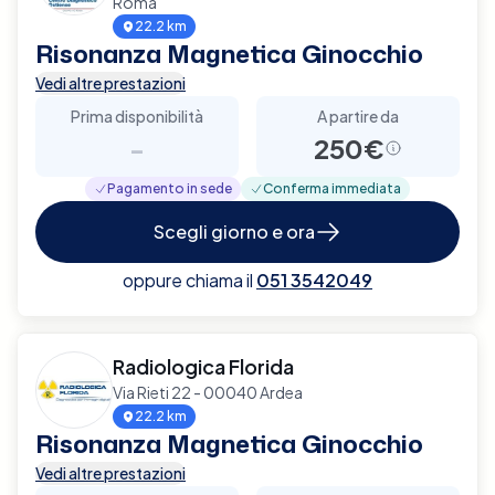
Roma
22.2 km
Risonanza Magnetica Ginocchio
Vedi altre prestazioni
Prima disponibilità
A partire da
-
250€
Pagamento in sede
Conferma immediata
Scegli giorno e ora
oppure chiama il
051 3542049
Radiologica Florida
Via Rieti 22 - 00040 Ardea
22.2 km
Risonanza Magnetica Ginocchio
Vedi altre prestazioni