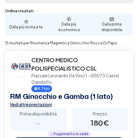
adattano alle tue esigenze personali. Assicurati il
miglior supporto per la salute del tuo ginocchio,
Sono stati trovati 15 risultati
Ordina i risultati
prenota ora con Elty a Rocca Di Papa.
Dalla più
Dalla prima
Dalla più vicina a te
economica
disponibile
15 risultati per Risonanza Magnetica Ginocchio Rocca Di Papa
CENTRO MEDICO
POLISPECIALISTICO CSL
Piazzale Leonardo Da Vinci 1 - 00073 Castel
Gandolfo
8.7 km
RM Ginocchio e Gamba (1 lato)
Vedi altre prestazioni
Prima disponibilità
Prezzo
-
180€
Pagamento in sede