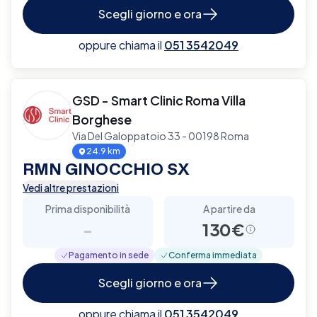
Scegli giorno e ora
oppure chiama il
051 3542049
GSD - Smart Clinic Roma Villa
Borghese
Via Del Galoppatoio 33 - 00198 Roma
24.9 km
RMN GINOCCHIO SX
Vedi altre prestazioni
Prima disponibilità
A partire da
-
130€
Pagamento in sede
Conferma immediata
Scegli giorno e ora
oppure chiama il
051 3542049