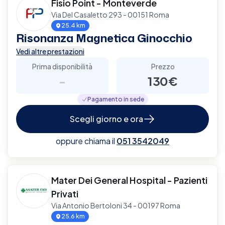
Fisio Point - Monteverde
Via Del Casaletto 293 - 00151 Roma
25.4 km
Risonanza Magnetica Ginocchio
Vedi altre prestazioni
Prima disponibilità
Prezzo
-
130€
Pagamento in sede
Scegli giorno e ora
oppure chiama il
051 3542049
Mater Dei General Hospital - Pazienti
Privati
Via Antonio Bertoloni 34 - 00197 Roma
25.6 km