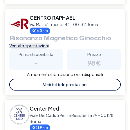
CENTRO RAPHAEL
Via Matte' Trucco 144 - 00132 Roma
16.3 km
Risonanza Magnetica Ginocchio
Vedi altre prestazioni
Prima disponibilità
Prezzo
-
98€
Al momento non ci sono orari disponibili
Vedi tutte le prestazioni
Center Med
Viale Dei Caduti Per La Resistenza 79 - 00128
Roma
21.9 km