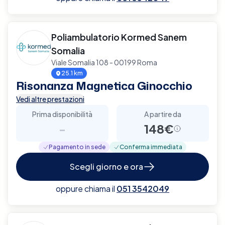
Poliambulatorio Kormed Sanem
Somalia
Viale Somalia 108 - 00199 Roma
25.1 km
Risonanza Magnetica Ginocchio
Vedi altre prestazioni
Prima disponibilità
A partire da
-
148€
Pagamento in sede
Conferma immediata
Scegli giorno e ora
oppure chiama il
051 3542049