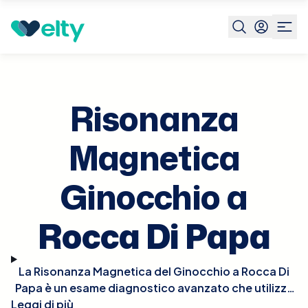
Prenota visita
Risonanza Magnetica Ginocchio
Rocca
Di
Papa
Risonanza
Magnetica
Ginocchio a
Rocca Di Papa
La Risonanza Magnetica del Ginocchio a Rocca Di
Papa è un esame diagnostico avanzato che utilizza
Leggi di più
campi magnetici per ottenere immagini dettagliate