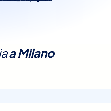
 o traumatiche
 viene fatto sdraiare su
renotazione è
e come l’artrite
semplice,
.
ono acquisite immagini
za personalizzata
.
lore e non invasiva
, e in
la visualizzazione delle
ia
a
Milano