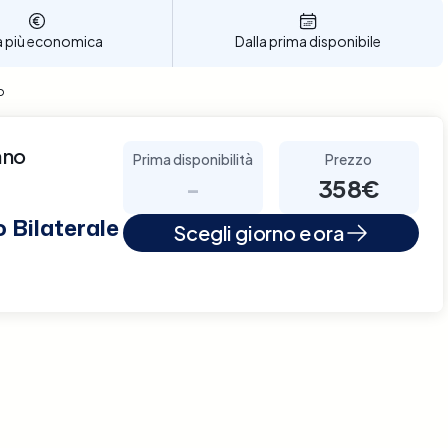
a più economica
Dalla prima disponibile
o
ano
Prima disponibilità
Prezzo
-
358€
 Bilaterale
Scegli giorno e ora