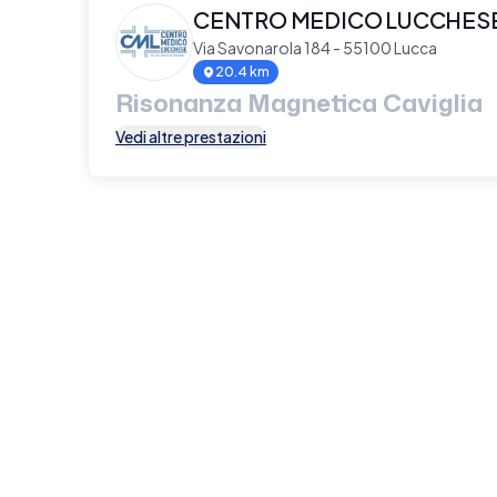
CENTRO MEDICO LUCCHESE 
Via Savonarola 184 - 55100 Lucca
20.4 km
Risonanza Magnetica Caviglia
Vedi altre prestazioni