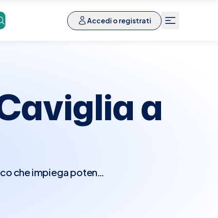
Accedi o registrati
aviglia a
ico che impiega potenti
 dei tessuti molli della
ale per identificare la
dizioni patologiche come