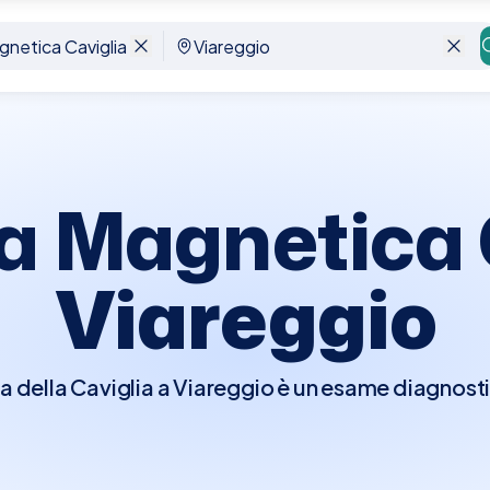
areggio
a Magnetica C
Viareggio
 della Caviglia a Viareggio è un esame diagnost
erare immagini dettagliate delle strutture ossee e
menti, tendini e cartilagini. Questo esame è essenzi
enti, infiammazioni, lesioni da stress e altre con