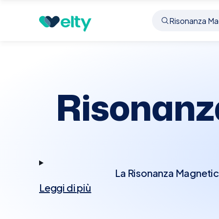
Prenota visita
Risonanza Magnetica Caviglia
Vi
Risonanz
La Risonanza Magnetica
Leggi di più
campi magnetici per gen
caviglia, inclusi lega
causa di dolori persist