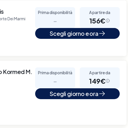
is
Prima disponibilità
A partire da
orte Dei Marmi
-
156€
Scegli giorno e ora
io Kormed M.
Prima disponibilità
A partire da
-
149€
Scegli giorno e ora