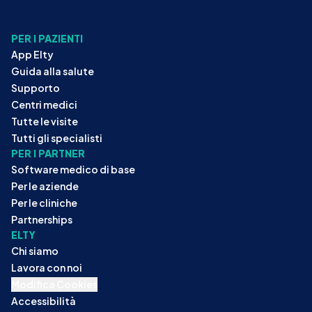
PER I PAZIENTI
App Elty
Guida alla salute
Supporto
Centri medici
Tutte le visite
Tutti gli specialisti
PER I PARTNER
Software medico di base
Per le aziende
Per le cliniche
Partnerships
ELTY
Chi siamo
Lavora con noi
Modifica Cookies
Accessibilità