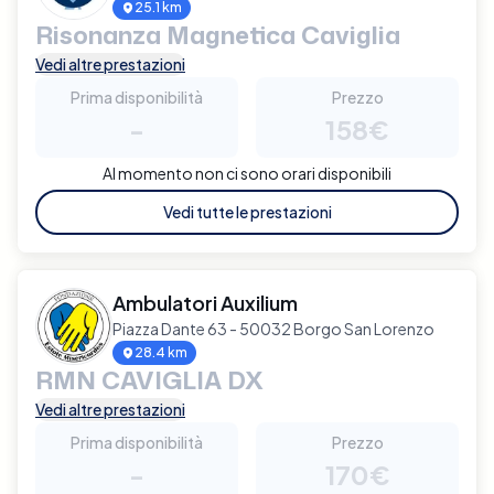
25.1 km
Risonanza Magnetica Caviglia
Vedi altre prestazioni
Prima disponibilità
Prezzo
-
158€
Al momento non ci sono orari disponibili
Vedi tutte le prestazioni
Ambulatori Auxilium
Piazza Dante 63 - 50032 Borgo San Lorenzo
28.4 km
RMN CAVIGLIA DX
Vedi altre prestazioni
Prima disponibilità
Prezzo
-
170€