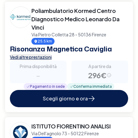
Poliambulatorio Kormed Centro
Diagnostico Medico Leonardo Da
Vinci
Via Pietro Colletta 28 - 50136 Firenze
25.5 km
Risonanza Magnetica Caviglia
Vedi altre prestazioni
Prima disponibilità
A partire da
-
296€
Pagamento in sede
Conferma immediata
Scegli giorno e ora
ISTITUTO FIORENTINO ANALISI
Via Dell'agnolo 73 - 50122 Firenze