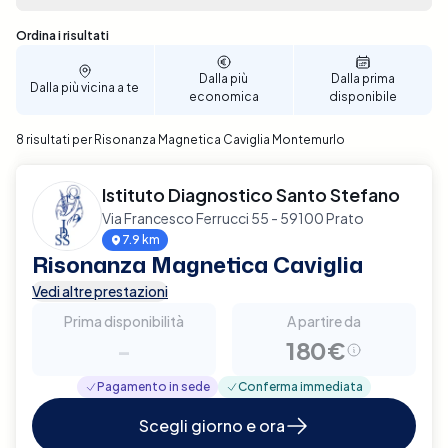
semplice e veloce, permettendoti di selezionare la
data e l'ora che meglio si adattano alle tue
Sono stati trovati 8 risultati
Ordina i risultati
esigenze. Assicura il miglior supporto possibile per
la salute della tua caviglia, prenota ora la tua
Dalla più
Dalla prima
Dalla più vicina a te
Risonanza Magnetica a Montemurlo con Elty.
economica
disponibile
8 risultati per Risonanza Magnetica Caviglia Montemurlo
Istituto Diagnostico Santo Stefano
Via Francesco Ferrucci 55 - 59100 Prato
7.9 km
Risonanza Magnetica Caviglia
Vedi altre prestazioni
Prima disponibilità
A partire da
-
180€
Pagamento in sede
Conferma immediata
Scegli giorno e ora