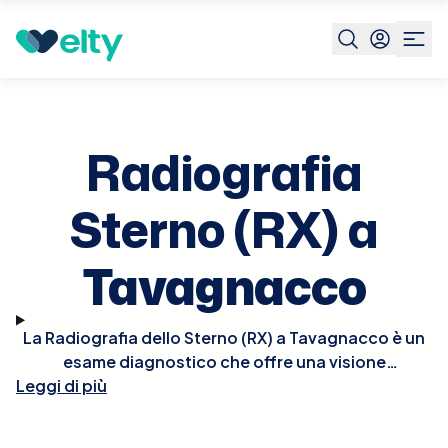
Prenota visita
Radiografia Sterno Rx
Tavagnacco
Radiografia
Sterno (RX) a
Tavagnacco
La Radiografia dello Sterno (RX) a Tavagnacco è un
esame diagnostico che offre una visione
Leggi di più
dettagliata dello sterno, essenziale per valutare
traumi, infezioni o malattie come l'artrite
sternoclavicolare. Questo tipo di radiografia è