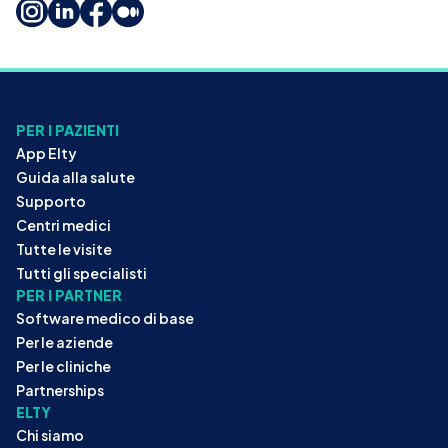
PER I PAZIENTI
App Elty
Guida alla salute
Supporto
Centri medici
Tutte le visite
Tutti gli specialisti
PER I PARTNER
Software medico di base
Per le aziende
Per le cliniche
Partnerships
ELTY
Chi siamo