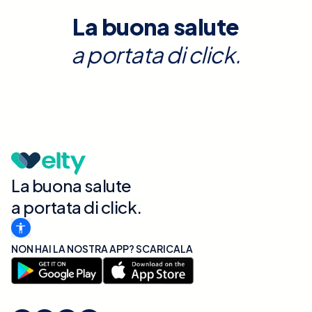
La buona salute
a portata di click.
La buona salute
a portata di click.
NON HAI LA NOSTRA APP? SCARICALA