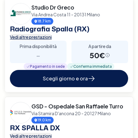
Studio Dr Greco
Via Andrea Costa 11 - 20131 Milano
18.7 km
Radiografia Spalla (RX)
Vedi altre prestazioni
Prima disponibilità
A partire da
-
50€
Pagamento in sede
Conferma immediata
Scegli giorno e ora
GSD - Ospedale San Raffaele Turro
Via Stamira D'ancona 20 - 20127 Milano
19.0 km
RX SPALLA DX
Vedi altre prestazioni