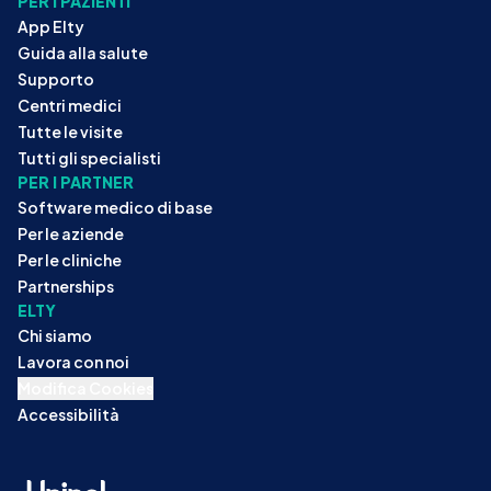
PER I PAZIENTI
App Elty
Guida alla salute
Supporto
Centri medici
Tutte le visite
Tutti gli specialisti
PER I PARTNER
Software medico di base
Per le aziende
Per le cliniche
Partnerships
ELTY
Chi siamo
Lavora con noi
Modifica Cookies
Accessibilità