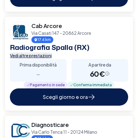
Cab Arcore
Via Casati 147 - 20862 Arcore
17.4 km
Radiografia Spalla (RX)
Vedi altre prestazioni
Prima disponibilità
A partire da
-
60€
Pagamento in sede
Conferma immediata
Scegli giorno e ora
Diagnosticare
Via Carlo Tenca 11 - 20124 Milano