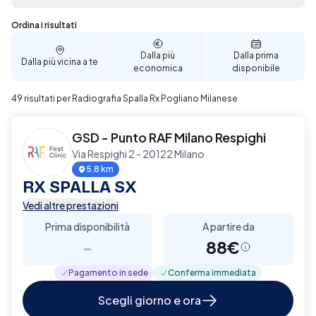
te, garantendo un'esperienza senza stress.
Assicura il miglior supporto per la salute della tua
Sono stati trovati 49 risultati
Ordina i risultati
spalla, prenota ora la tua Radiografia della Spalla a
Pogliano Milanese con Elty.
Dalla più
Dalla prima
Dalla più vicina a te
economica
disponibile
49 risultati per Radiografia Spalla Rx Pogliano Milanese
GSD - Punto RAF Milano Respighi
Via Respighi 2 - 20122 Milano
5.8 km
RX SPALLA SX
Vedi altre prestazioni
Prima disponibilità
A partire da
-
88€
Pagamento in sede
Conferma immediata
Scegli giorno e ora