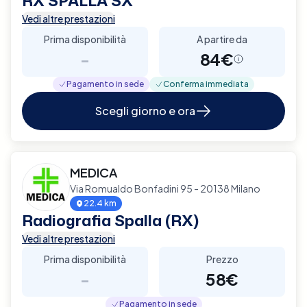
RX SPALLA SX
Vedi altre prestazioni
Prima disponibilità
A partire da
-
84€
Pagamento in sede
Conferma immediata
Scegli giorno e ora
MEDICA
Via Romualdo Bonfadini 95 - 20138 Milano
22.4 km
Radiografia Spalla (RX)
Vedi altre prestazioni
Prima disponibilità
Prezzo
-
58€
Pagamento in sede