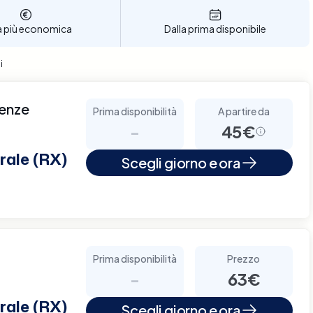
a più economica
Dalla prima disponibile
i
renze
Prima disponibilità
A partire da
-
45€
rale (RX)
Scegli giorno e ora
Prima disponibilità
Prezzo
-
63€
rale (RX)
Scegli giorno e ora