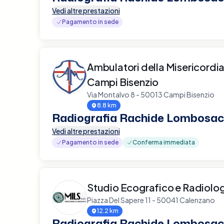
Vedi altre prestazioni
Pagamento in sede
Ambulatori della Misericordia S
Campi Bisenzio
Via Montalvo 8 - 50013 Campi Bisenzio
8.8 km
Radiografia Rachide Lombosac
Vedi altre prestazioni
Pagamento in sede
Conferma immediata
Studio Ecografico e Radiolog
Piazza Del Sapere 11 - 50041 Calenzano
12.2 km
Radiografia Rachide Lombosac