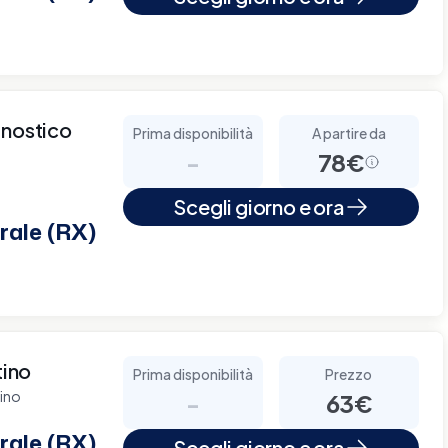
gnostico
Prima disponibilità
A partire da
-
78€
Scegli giorno e ora
rale (RX)
tino
Prima disponibilità
Prezzo
tino
-
63€
rale (RX)
Scegli giorno e ora