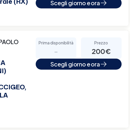
rale (RX)
Scegli giorno e ora
 PAOLO
Prima disponibilità
Prezzo
-
200€
NA
Scegli giorno e ora
I)
CCIGEO,
LA