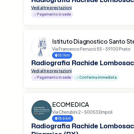
Vedi altre prestazioni
Pagamento in sede
Istituto Diagnostico Santo S
Via Francesco Ferrucci 55 - 59100 Prato
15.1 km
Radiografia Rachide Lombosac
Vedi altre prestazioni
Pagamento in sede
Conferma immediata
ECOMEDICA
Via Cherubini 2 - 50053 Empoli
18.6 km
Radiografia Rachide Lombosac