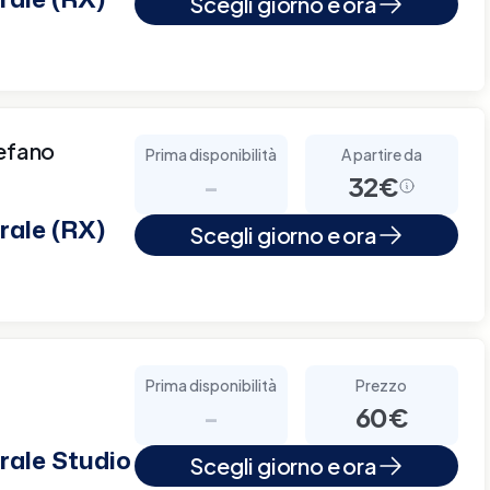
Scegli giorno e ora
tefano
Prima disponibilità
A partire da
-
32€
rale (RX)
Scegli giorno e ora
Prima disponibilità
Prezzo
-
60€
rale Studio
Scegli giorno e ora