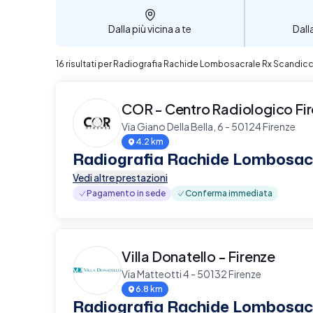
Dalla più vicina a te
Dall
16 risultati per Radiografia Rachide Lombosacrale Rx Scandicc
COR - Centro Radiologico Fi
Via Giano Della Bella, 6 - 50124 Firenze
4.2 km
Radiografia Rachide Lombosac
Vedi altre prestazioni
Pagamento in sede
Conferma immediata
Villa Donatello - Firenze
Via Matteotti 4 - 50132 Firenze
6.8 km
Radiografia Rachide Lombosac