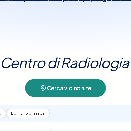
i centri della città e scegliendo l’orario più co
 immagini vengono acquisite in diverse proiezioni
come la
stenosi spinale o la spondilosi
.
menti anticipati e con la possibilità di ricevere
pleta. L’
esame è rapido, indolore e non invas
o Centro di Radiologia
Cerca vicino a te
o
Domicilio o in sede