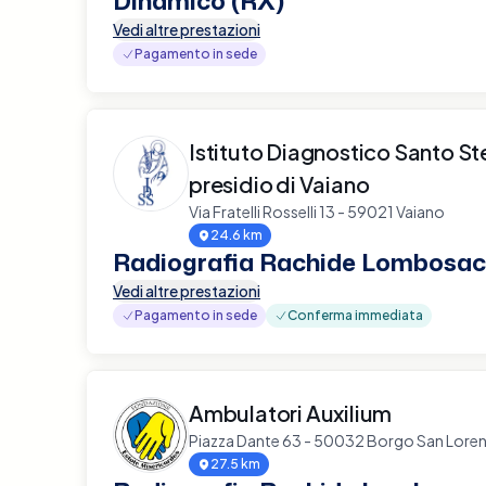
Dinamico (RX)
Vedi altre prestazioni
Pagamento in sede
Istituto Diagnostico Santo S
presidio di Vaiano
Via Fratelli Rosselli 13 - 59021 Vaiano
24.6 km
Radiografia Rachide Lombosac
Vedi altre prestazioni
Pagamento in sede
Conferma immediata
Ambulatori Auxilium
Piazza Dante 63 - 50032 Borgo San Lore
27.5 km