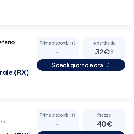
tefano
Prima disponibilità
A partire da
-
32€
Scegli giorno e ora
rale (RX)
Prima disponibilità
Prezzo
nzo
-
40€