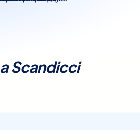
modo. La prenotazione è
 per una valutazione
 assistenza dedicata.
ivo
.
a
Scandicci