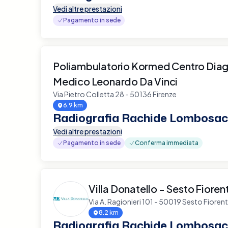
Vedi altre prestazioni
Pagamento in sede
Poliambulatorio Kormed Centro Dia
Medico Leonardo Da Vinci
Via Pietro Colletta 28 - 50136 Firenze
6.9 km
Radiografia Rachide Lombosac
Vedi altre prestazioni
Pagamento in sede
Conferma immediata
Villa Donatello - Sesto Fioren
Via A. Ragionieri 101 - 50019 Sesto Fioren
8.2 km
Radiografia Rachide Lombosac