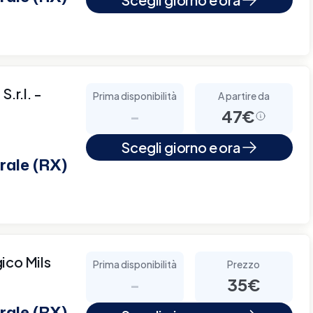
.r.l. -
Prima disponibilità
A partire da
-
47€
Scegli giorno e ora
rale (RX)
ico Mils
Prima disponibilità
Prezzo
-
35€
rale (RX)