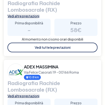
Radiografia Rachide
Lombosacrale (RX)
Vedi altre prestazioni
Prima disponibilità
Prezzo
-
58€
Al momento non ci sono orari disponibili
Vedi tutte le prestazioni
ADEX MASSIMINA
Via Felice Casorati 19 - 00166 Roma
10.8 km
Radiografia Rachide
Lombosacrale (RX)
Vedi altre prestazioni
Prima disponibilità
Prezzo