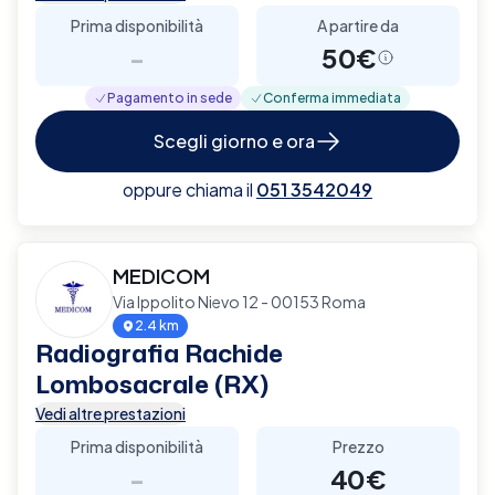
Prima disponibilità
A partire da
-
50€
Pagamento in sede
Conferma immediata
Scegli giorno e ora
oppure chiama il
051 3542049
MEDICOM
Via Ippolito Nievo 12 - 00153 Roma
2.4 km
Radiografia Rachide
Lombosacrale (RX)
Vedi altre prestazioni
Prima disponibilità
Prezzo
-
40€