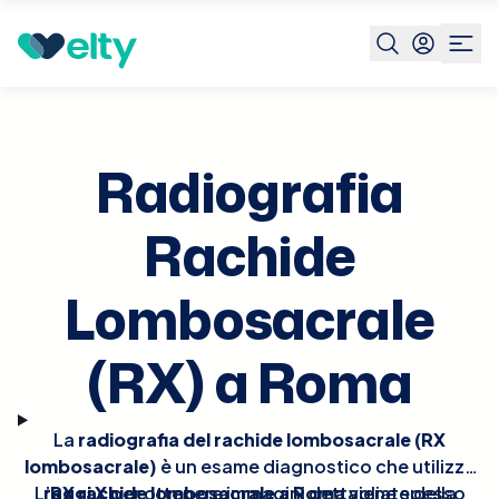
Prenota visita
Radiografia Rachide Lombosacrale Rx
R
Radiografia
Rachide
Lombosacrale
(RX) a Roma
La
radiografia del rachide lombosacrale (RX
lombosacrale)
è un esame diagnostico che utilizza
L’
raggi X
RX rachide lombosacrale a Roma
per ottenere immagini dettagliate della
viene spesso