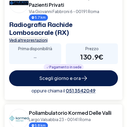
Pazienti Privati
Via Giovanni Fabbroni 6 - 00191 Roma
5.7 km
Radiografia Rachide
Lombosacrale (RX)
Vedi altre prestazioni
Prima disponibilità
Prezzo
-
130.9€
Pagamento in sede
Scegli giorno e ora
oppure chiama il
051 3542049
Poliambulatorio Kormed Delle Valli
Largo Valsabbia 23 - 00141 Roma
5.8 km