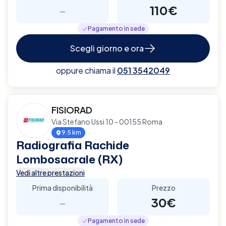
-
110€
Pagamento in sede
Scegli giorno e ora
oppure chiama il
051 3542049
FISIORAD
Via Stefano Ussi 10 - 00155 Roma
9.5 km
Radiografia Rachide
Lombosacrale (RX)
Vedi altre prestazioni
Prima disponibilità
Prezzo
-
30€
Pagamento in sede