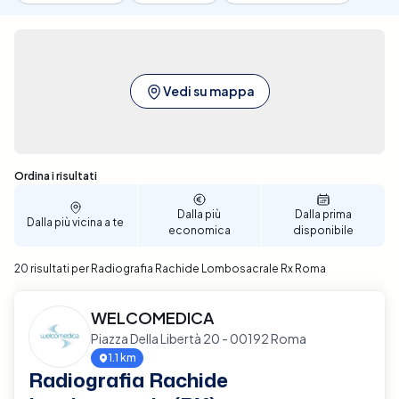
Vedi su mappa
Sono stati trovati 20 risultati
Ordina i risultati
Dalla più
Dalla prima
Dalla più vicina a te
economica
disponibile
20 risultati per Radiografia Rachide Lombosacrale Rx Roma
WELCOMEDICA
Piazza Della Libertà 20 - 00192 Roma
1.1 km
Radiografia Rachide