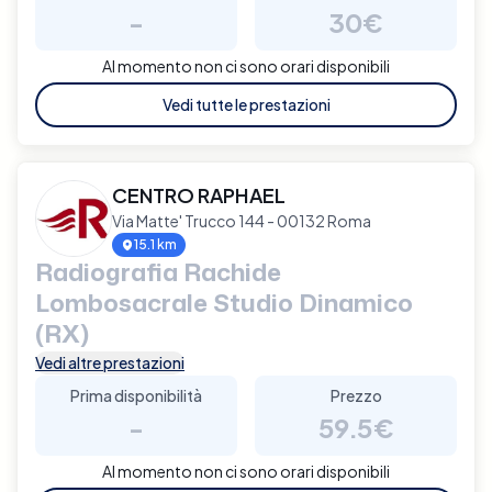
-
30€
Al momento non ci sono orari disponibili
Vedi tutte le prestazioni
CENTRO RAPHAEL
Via Matte' Trucco 144 - 00132 Roma
15.1 km
Radiografia Rachide
Lombosacrale Studio Dinamico
(RX)
Vedi altre prestazioni
Prima disponibilità
Prezzo
-
59.5€
Al momento non ci sono orari disponibili