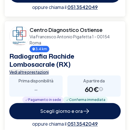
oppure chiama il
051 3542049
Centro Diagnostico Ostiense
Via Francesco Antonio Pigafetta 1 - 00154
Roma
3.4 km
Radiografia Rachide
Lombosacrale (RX)
Vedi altre prestazioni
Prima disponibilità
A partire da
-
60€
Pagamento in sede
Conferma immediata
Scegli giorno e ora
oppure chiama il
051 3542049