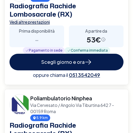
Radiografia Rachide
Lombosacrale (RX)
Vedi altre prestazioni
Prima disponibilità
A partire da
-
53€
Pagamento in sede
Conferma immediata
Scegli giorno e ora
oppure chiama il
051 3542049
Poliambulatorio Ninphea
Via Cervesato / Angolo Via Tiburtina 642 7 -
00159 Roma
5.9 km
Radiografia Rachide