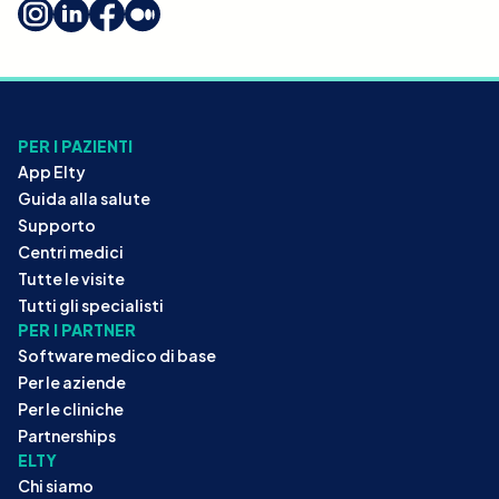
PER I PAZIENTI
App Elty
Guida alla salute
Supporto
Centri medici
Tutte le visite
Tutti gli specialisti
PER I PARTNER
Software medico di base
Per le aziende
Per le cliniche
Partnerships
ELTY
Chi siamo