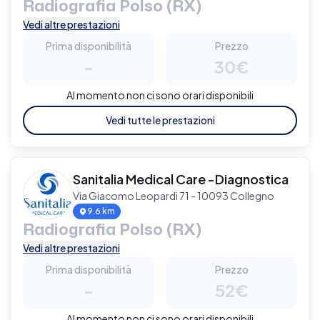
Radiografia Polso (RX)
Vedi altre prestazioni
Prima disponibilità
Prezzo
-
30€
Al momento non ci sono orari disponibili
Vedi tutte le prestazioni
Sanitalia Medical Care -Diagnostica
Via Giacomo Leopardi 71 - 10093 Collegno
9.6 km
Radiografia Polso (RX)
Vedi altre prestazioni
Prima disponibilità
Prezzo
-
52€
Al momento non ci sono orari disponibili