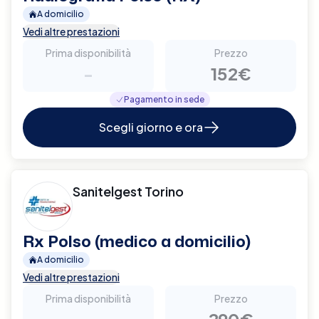
A domicilio
Vedi altre prestazioni
Prima disponibilità
Prezzo
-
152€
Pagamento in sede
Scegli giorno e ora
Sanitelgest Torino
Rx Polso (medico a domicilio)
A domicilio
Vedi altre prestazioni
Prima disponibilità
Prezzo
-
290€