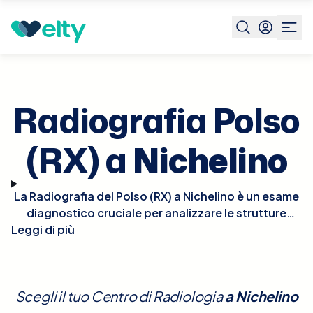
Prenota visita
Radiografia Polso Rx
Nichelino
Radiografia Polso
(RX) a
Nichelino
La Radiografia del Polso (RX) a Nichelino è un esame
diagnostico cruciale per analizzare le strutture
Leggi di più
ossee del polso in caso di traumi, dolore persistente
o sospetti di patologie degenerative come l'artrite.
Questo tipo di radiografia offre una visione
dettagliata delle ossa e delle articolazioni del polso,
Scegli il tuo Centro di Radiologia
a
Nichelino
essenziale per una diagnosi accurata. L'esame è