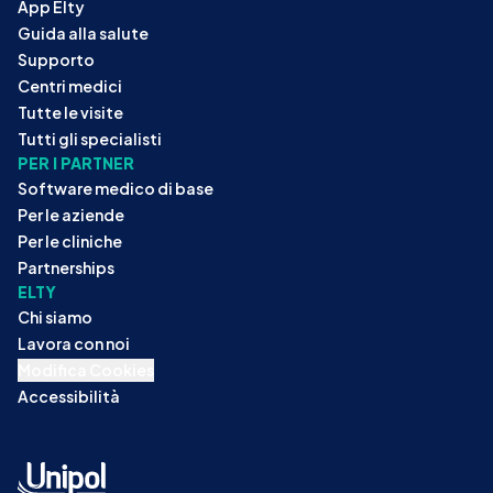
App Elty
Guida alla salute
Supporto
Centri medici
Tutte le visite
Tutti gli specialisti
PER I PARTNER
Software medico di base
Per le aziende
Per le cliniche
Partnerships
ELTY
Chi siamo
Lavora con noi
Modifica Cookies
Accessibilità