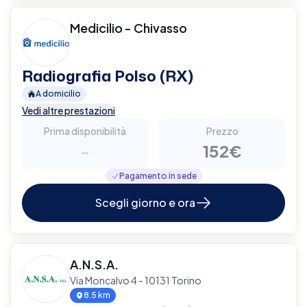
Medicilio - Chivasso
Radiografia Polso (RX)
A domicilio
Vedi altre prestazioni
Prima disponibilità
Prezzo
-
152€
Pagamento in sede
Scegli giorno e ora
A.N.S.A.
Via Moncalvo 4 - 10131 Torino
8.5 km