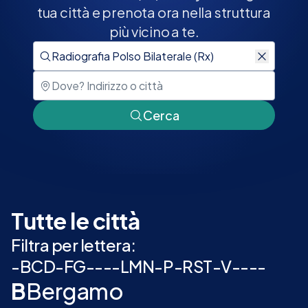
tua città e prenota ora nella struttura
più vicino a te.
Cerca
Tutte le città
Filtra per lettera:
-
B
C
D
-
F
G
-
-
-
-
L
M
N
-
P
-
R
S
T
-
V
-
-
-
-
B
Bergamo