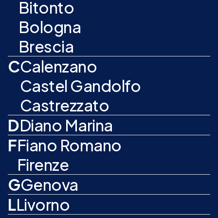
Bitonto
Bologna
Brescia
C
Calenzano
Castel Gandolfo
Castrezzato
D
Diano Marina
F
Fiano Romano
Firenze
G
Genova
L
Livorno