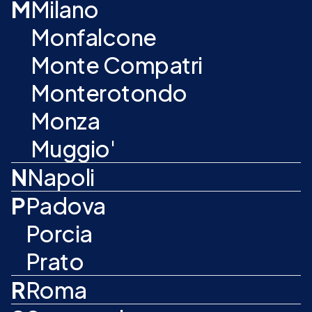
M
Milano
Monfalcone
Monte Compatri
Monterotondo
Monza
Muggio'
N
Napoli
P
Padova
Porcia
Prato
R
Roma