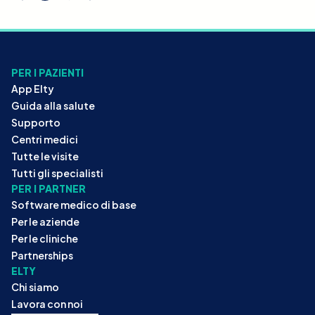
PER I PAZIENTI
App Elty
Guida alla salute
Supporto
Centri medici
Tutte le visite
Tutti gli specialisti
PER I PARTNER
Software medico di base
Per le aziende
Per le cliniche
Partnerships
ELTY
Chi siamo
Lavora con noi