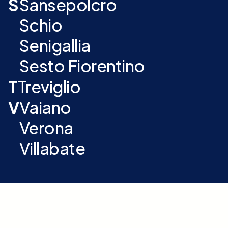
S
Sansepolcro
Schio
Senigallia
Sesto Fiorentino
T
Treviglio
V
Vaiano
Verona
Villabate