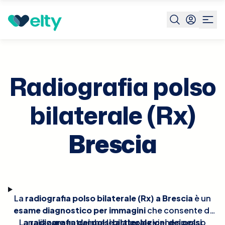
Prenota visita
Radiografia Polso Bilaterale Rx
Brescia
Radiografia polso
bilaterale (Rx)
Brescia
La
radiografia polso bilaterale (Rx) a Brescia
è un
esame diagnostico per immagini
che consente di
La
analizzare entrambe le
radiografia dei polsi bilaterale
articolazioni dei polsi
viene spesso