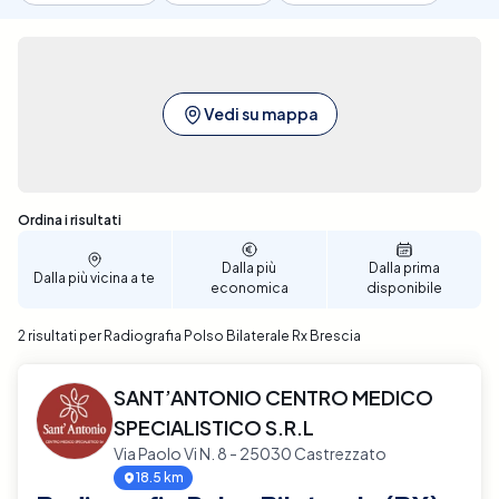
Vedi su mappa
Sono stati trovati 2 risultati
Ordina i risultati
Dalla più
Dalla prima
Dalla più vicina a te
economica
disponibile
2 risultati per Radiografia Polso Bilaterale Rx Brescia
SANT’ANTONIO CENTRO MEDICO
SPECIALISTICO S.R.L
Via Paolo Vi N. 8 - 25030 Castrezzato
18.5 km