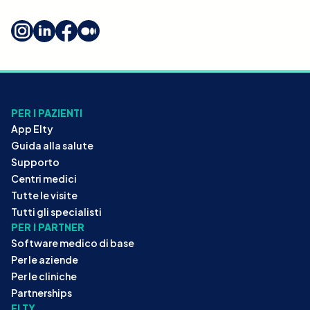
PER I PAZIENTI
App Elty
Guida alla salute
Supporto
Centri medici
Tutte le visite
Tutti gli specialisti
PER I PARTNER
Software medico di base
Per le aziende
Per le cliniche
Partnerships
ELTY