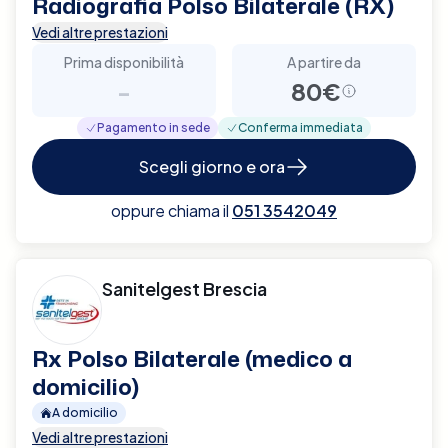
Radiografia Polso Bilaterale (RX)
Vedi altre prestazioni
Prima disponibilità
A partire da
-
80€
Pagamento in sede
Conferma immediata
Scegli giorno e ora
oppure chiama il
051 3542049
Sanitelgest Brescia
Rx Polso Bilaterale (medico a
domicilio)
A domicilio
Vedi altre prestazioni