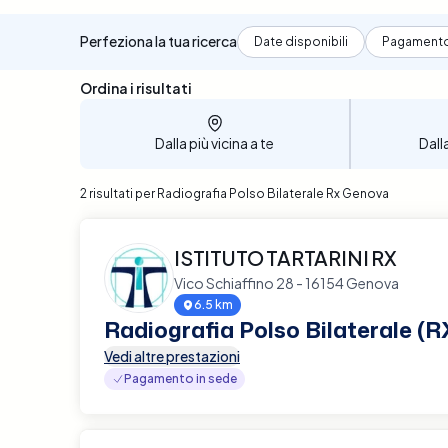
Perfeziona la tua ricerca
Date disponibili
Pagament
Sono stati trovati 2 risultati
Ordina i risultati
Dalla più vicina a te
Dall
2 risultati per Radiografia Polso Bilaterale Rx Genova
ISTITUTO TARTARINI RX
Vico Schiaffino 28 - 16154 Genova
6.5 km
Radiografia Polso Bilaterale (R
Vedi altre prestazioni
Pagamento in sede