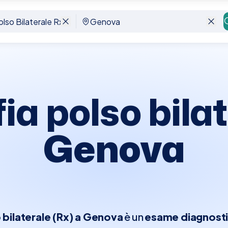
Genova
ia polso bilat
Genova
 bilaterale (Rx) a Genova
è un
esame diagnosti