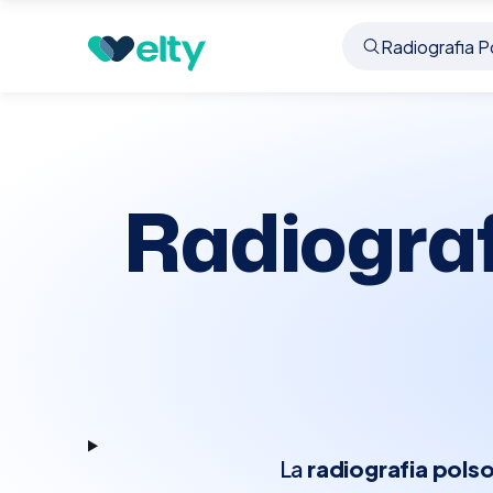
Prenota visita
Radiografia Polso Bilaterale Rx
Radiograf
La
radiografia polso