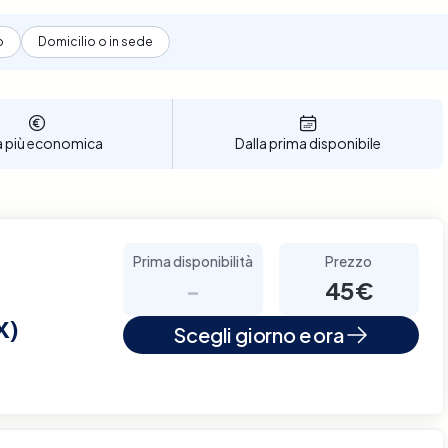
o
Domicilio o in sede
a più economica
Dalla prima disponibile
Prima disponibilità
Prezzo
-
45€
X)
Scegli giorno e ora