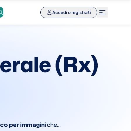
Accedi o registrati
erale (Rx)
co per immagini
che