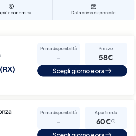
a più economica
Dalla prima disponibile
Prima disponibilità
Prezzo
o
-
58€
 (RX)
Scegli giorno e ora
Monza
Prima disponibilità
A partire da
-
60€
Scegli giorno e ora