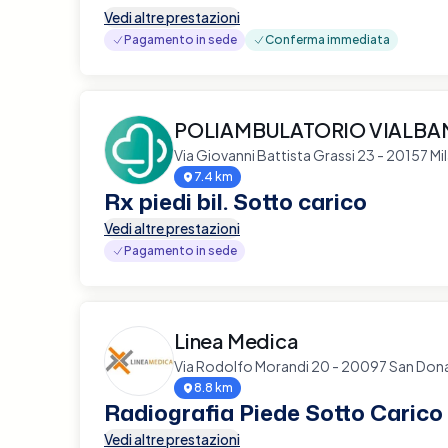
Vedi altre prestazioni
Pagamento in sede
Conferma immediata
POLIAMBULATORIO VIALBA
Via Giovanni Battista Grassi 23 - 20157 Mi
7.4 km
Rx piedi bil. Sotto carico
Vedi altre prestazioni
Pagamento in sede
Linea Medica
Via Rodolfo Morandi 20 - 20097 San Don
8.8 km
Radiografia Piede Sotto Carico
Vedi altre prestazioni