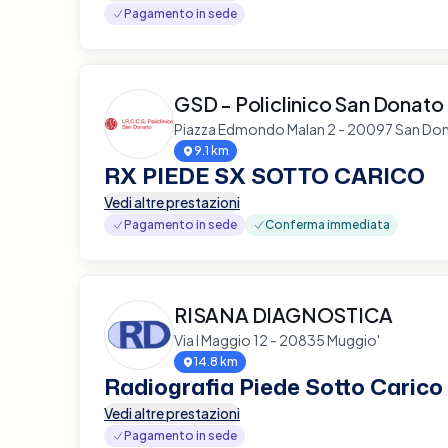
Pagamento in sede
GSD - Policlinico San Donato
Piazza Edmondo Malan 2 - 20097 San Don
9.1 km
RX PIEDE SX SOTTO CARICO
Vedi altre prestazioni
Pagamento in sede
Conferma immediata
RISANA DIAGNOSTICA
Via I Maggio 12 - 20835 Muggio'
14.8 km
Radiografia Piede Sotto Carico
Vedi altre prestazioni
Pagamento in sede