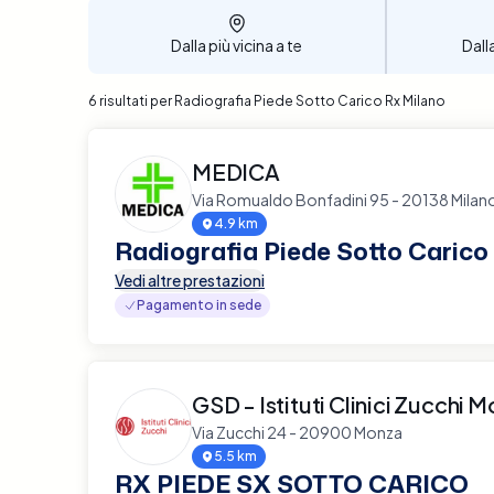
Dalla più vicina a te
Dall
6 risultati per Radiografia Piede Sotto Carico Rx Milano
MEDICA
Via Romualdo Bonfadini 95 - 20138 Milan
4.9 km
Radiografia Piede Sotto Carico
Vedi altre prestazioni
Pagamento in sede
GSD - Istituti Clinici Zucchi 
Via Zucchi 24 - 20900 Monza
5.5 km
RX PIEDE SX SOTTO CARICO