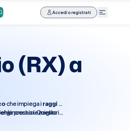
Accedi o registrati
o (RX) a
co
che impiega i
raggi X
cchio
el ginocchio. Questo
presso le migliori
di confrontare
e
lesioni articolari
diverse
,
sarie per una
tologie degenerative
scelta
.