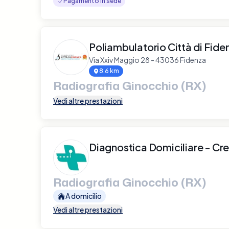
Pagamento in sede
Poliambulatorio Città di Fid
Via Xxiv Maggio 28 - 43036 Fidenza
8.6 km
Radiografia Ginocchio (RX)
Vedi altre prestazioni
Diagnostica Domiciliare - C
Radiografia Ginocchio (RX)
A domicilio
Vedi altre prestazioni