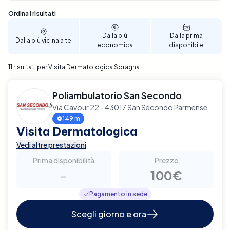
Sono stati trovati 11 risultati
Ordina i risultati
Dalla più
Dalla prima
Dalla più vicina a te
economica
disponibile
11 risultati per Visita Dermatologica Soragna
Poliambulatorio San Secondo
Via Cavour 22 - 43017 San Secondo Parmense
149 m
Visita Dermatologica
Vedi altre prestazioni
Prima disponibilità
Prezzo
-
100€
Pagamento in sede
Scegli giorno e ora