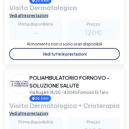
25.4 km
Visita Dermatologica
Vedi altre prestazioni
Prima disponibilità
Prezzo
-
120€
Al momento non ci sono orari disponibili
Vedi tutte le prestazioni
POLIAMBULATORIO FORNOVO -
SOLUZIONE SALUTE
Via Rugarli 18/20 - 43045 Fornovo Di Taro
26.3 km
Visita Dermatologica + Crioterapia
Vedi altre prestazioni
Prima disponibilità
Prezzo