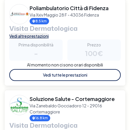
Poliambulatorio Città di Fidenza
Via Xxiv Maggio 28 F - 43036 Fidenza
8.5 km
Visita Dermatologica
Vedi altre prestazioni
Prima disponibilità
Prezzo
-
100€
Al momento non ci sono orari disponibili
Vedi tutte le prestazioni
Soluzione Salute - Cortemaggiore
Via Zanebaldo Gocciadoro 12 - 29016
Cortemaggiore
16.8 km
Visita Dermatologica