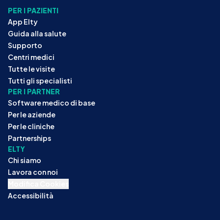
PER I PAZIENTI
App Elty
Guida alla salute
Supporto
Centri medici
Tutte le visite
Tutti gli specialisti
PER I PARTNER
Software medico di base
Per le aziende
Per le cliniche
Partnerships
ELTY
Chi siamo
Lavora con noi
Modifica Cookies
Accessibilità