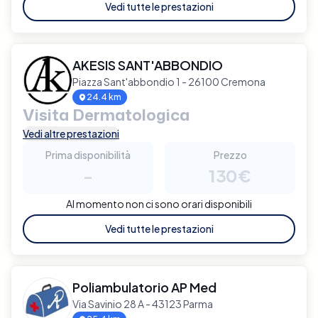
Vedi tutte le prestazioni
AKESIS SANT'ABBONDIO
Piazza Sant'abbondio 1 - 26100 Cremona
24.4 km
Visita Dermatologica
Vedi altre prestazioni
Prima disponibilità
Prezzo
-
130€
Al momento non ci sono orari disponibili
Vedi tutte le prestazioni
Poliambulatorio AP Med
Via Savinio 28 A - 43123 Parma