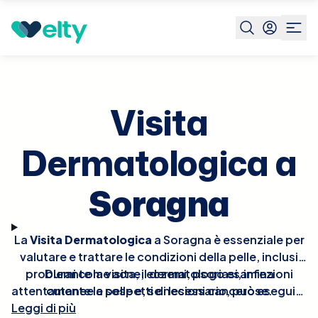
Prenota visita
Visita Dermatologica
Soragna
Visita
Dermatologica a
Soragna
La
Visita Dermatologica
a Soragna è essenziale per
valutare e trattare le condizioni della pelle, inclusi
problemi come acne, eczemi, psoriasi, infezioni
Durante la visita, il dermatologo esamina
attentamente la pelle e, se necessario, può eseguire
cutanee e sospetti di lesioni cancerose.
Leggi di più
procedure diagnostiche come la biopsia o test