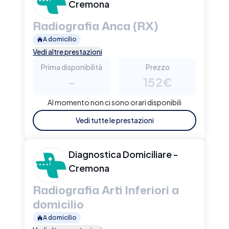
Cremona
Radiografia Anca (RX)
A domicilio
Vedi altre prestazioni
Prima disponibilità
Prezzo
-
152€
Al momento non ci sono orari disponibili
Vedi tutte le prestazioni
Diagnostica Domiciliare -
Cremona
Radiografia Arti Inferiori a
domicilio
A domicilio