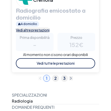
Radiografia emicostato a
domicilio
A domicilio
Vedi altre prestazioni
Prima disponibilità
Prezzo
-
152€
Al momento non ci sono orari disponibili
Vedi tutte le prestazioni
1
2
3
SPECIALIZZAZIONI
Radiologia
DOMANDE FREQUENTI