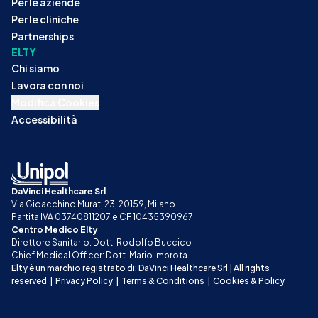
Per le aziende
Per le cliniche
Partnerships
ELTY
Chi siamo
Lavora con noi
Modifica Cookies
Accessibilità
DaVinci Healthcare Srl
Via Gioacchino Murat, 23, 20159, Milano
Partita IVA 03740811207 e CF 10435390967
Centro Medico Elty
Direttore Sanitario: Dott. Rodolfo Buccico
Chief Medical Officer: Dott. Mario Improta
Elty è un marchio registrato di: DaVinci Healthcare Srl | All rights 
reserved
|
Privacy Policy
|
Terms & Conditions
|
Cookies & Policy