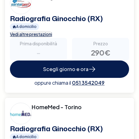
Radiografia Ginocchio (RX)
A domicilio
Vedi altre prestazioni
Prima disponibilità
Prezzo
-
290€
Scegli giorno e ora
oppure chiama il
051 3542049
HomeMed - Torino
Radiografia Ginocchio (RX)
A domicilio