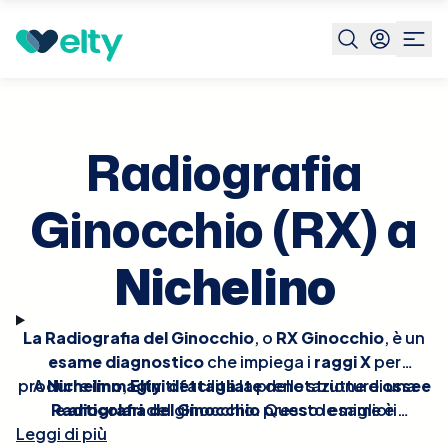
Prenota visita
Radiografia Ginocchio Rx
Nichelino
Radiografia
Ginocchio (RX) a
Nichelino
La Radiografia del Ginocchio
, o
RX Ginocchio
, è un
esame diagnostico
che impiega i
raggi X
per
produrre
A
Nichelino
immagini dettagliate
,
Elty
ti facilita la prenotazione di una
delle strutture
ossee
Radiografia del Ginocchio
e
articolari
del ginocchio. Questo esame è
presso le migliori
Leggi di più
essenziale per identificare
strutture sanitarie convenzionate
fratture
, valutare l'entità
. La nostra