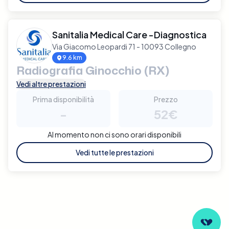
Sanitalia Medical Care -Diagnostica
Via Giacomo Leopardi 71 - 10093 Collegno
9.6 km
Radiografia Ginocchio (RX)
Vedi altre prestazioni
Prima disponibilità
Prezzo
-
52€
Al momento non ci sono orari disponibili
Vedi tutte le prestazioni