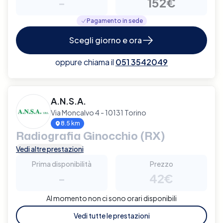
-
152€
Pagamento in sede
Scegli giorno e ora
oppure chiama il
051 3542049
A.N.S.A.
Via Moncalvo 4 - 10131 Torino
8.5 km
Radiografia Ginocchio (RX)
Vedi altre prestazioni
Prima disponibilità
Prezzo
-
42€
Al momento non ci sono orari disponibili
Vedi tutte le prestazioni