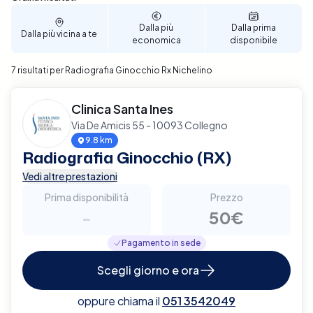
Dalla più
Dalla prima
Dalla più vicina a te
economica
disponibile
7 risultati per Radiografia Ginocchio Rx Nichelino
Clinica Santa Ines
Via De Amicis 55 - 10093 Collegno
9.8 km
Radiografia Ginocchio (RX)
Vedi altre prestazioni
Prima disponibilità
Prezzo
-
50€
Pagamento in sede
Scegli giorno e ora
oppure chiama il
051 3542049