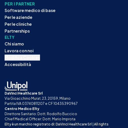
PER I PARTNER
Software medico di base
Per le aziende
Per le cliniche
Partnerships
ELTY
Chi siamo
Lavora con noi
Modifica Cookies
Accessibilità
DaVinci Healthcare Srl
Via Gioacchino Murat, 23, 20159, Milano
Partita IVA 03740811207 e CF 10435390967
Centro Medico Elty
Direttore Sanitario: Dott. Rodolfo Buccico
Chief Medical Officer: Dott. Mario Improta
Elty è un marchio registrato di: DaVinci Healthcare Srl | All rights 