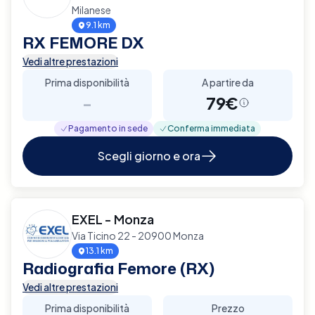
Milanese
9.1 km
RX FEMORE DX
Vedi altre prestazioni
Prima disponibilità
A partire da
-
79€
Pagamento in sede
Conferma immediata
Scegli giorno e ora
EXEL - Monza
Via Ticino 22 - 20900 Monza
13.1 km
Radiografia Femore (RX)
Vedi altre prestazioni
Prima disponibilità
Prezzo