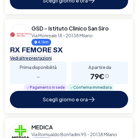
Scegli giorno e ora
GSD - Istituto Clinico San Siro
Via Monreale 18 - 20138 Milano
4.1 km
RX FEMORE SX
Vedi altre prestazioni
Prima disponibilità
A partire da
-
79€
Pagamento in sede
Conferma immediata
Scegli giorno e ora
MEDICA
Via Romualdo Bonfadini 95 - 20138 Milano