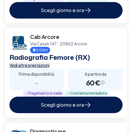
Scegli giorno e ora
Cab Arcore
Via Casati 147 - 20862 Arcore
2.0 km
Radiografia Femore (RX)
Vedi altre prestazioni
Prima disponibilità
A partire da
-
60€
Pagamento in sede
Conferma immediata
Scegli giorno e ora
Diagnosticare