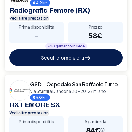
4.9 km
Radiografia Femore (RX)
Vedi altre prestazioni
Prima disponibilità
Prezzo
-
58€
Pagamento in sede
Scegli giorno e ora
GSD - Ospedale San Raffaele Turro
Via Stamira D'ancona 20 - 20127 Milano
5.0 km
RX FEMORE SX
Vedi altre prestazioni
Prima disponibilità
A partire da
-
84€