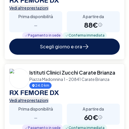
RX FEMORE DX
Vedi altre prestazioni
Prima disponibilità
A partire da
-
88€
Pagamento in sede
Conferma immediata
Scegli giorno e ora
Istituti Clinici Zucchi Carate Brianza
Piazza Madonnina 1 - 20841 Carate Brianza
24.0 km
RX FEMORE DX
Vedi altre prestazioni
Prima disponibilità
A partire da
-
60€
Pagamento in sede
Conferma immediata