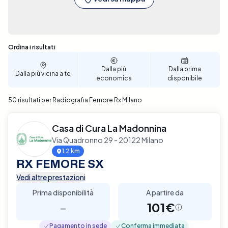
Sono stati trovati 50 risultati
Ordina i risultati
Dalla più
Dalla prima
Dalla più vicina a te
economica
disponibile
50 risultati per Radiografia Femore Rx Milano
Casa di Cura La Madonnina
Via Quadronno 29 - 20122 Milano
1.2 km
RX FEMORE SX
Vedi altre prestazioni
Prima disponibilità
A partire da
-
101€
Pagamento in sede
Conferma immediata