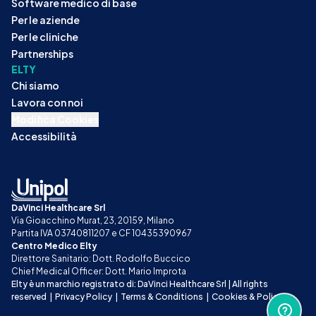
Software medico di base
Per le aziende
Per le cliniche
Partnerships
ELTY
Chi siamo
Lavora con noi
Modifica Cookies
Accessibilità
DaVinci Healthcare Srl
Via Gioacchino Murat, 23, 20159, Milano
Partita IVA 03740811207 e CF 10435390967
Centro Medico Elty
Direttore Sanitario: Dott. Rodolfo Buccico
Chief Medical Officer: Dott. Mario Improta
Elty è un marchio registrato di: DaVinci Healthcare Srl | All rights 
reserved
|
Privacy Policy
|
Terms & Conditions
|
Cookies & Policy