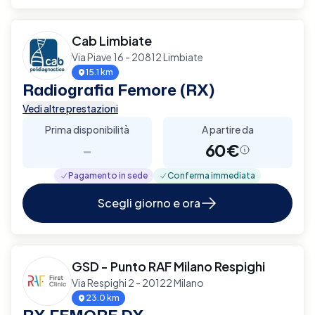
Cab Limbiate
Via Piave 16 - 20812 Limbiate
15.1 km
Radiografia Femore (RX)
Vedi altre prestazioni
Prima disponibilità
A partire da
-
60€
Pagamento in sede
Conferma immediata
Scegli giorno e ora
GSD - Punto RAF Milano Respighi
Via Respighi 2 - 20122 Milano
23.0 km