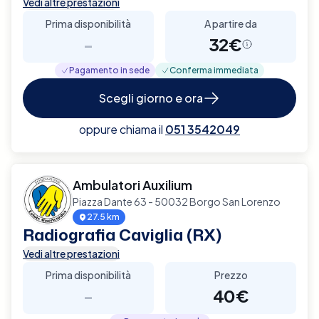
Vedi altre prestazioni
Prima disponibilità
A partire da
-
32€
Pagamento in sede
Conferma immediata
Scegli giorno e ora
oppure chiama il
051 3542049
Ambulatori Auxilium
Piazza Dante 63 - 50032 Borgo San Lorenzo
27.5 km
Radiografia Caviglia (RX)
Vedi altre prestazioni
Prima disponibilità
Prezzo
-
40€