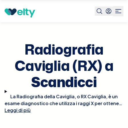
Prenota visita
Radiografia Caviglia Rx
Scandicci
Radiografia
Caviglia (RX) a
Scandicci
La Radiografia della Caviglia, o RX Caviglia, è un
esame diagnostico che utilizza i raggi X per ottenere
Leggi di più
immagini chiare delle strutture ossee della caviglia.
Questo tipo di radiografia è cruciale per
diagnosticare fratture, distorsioni, artrite e altre