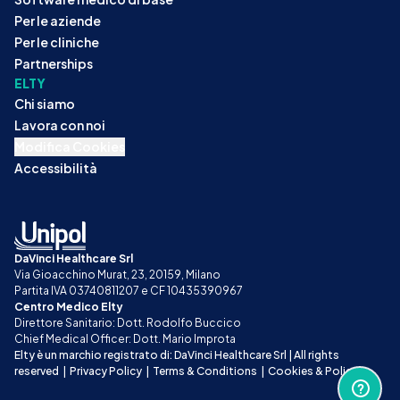
Per le aziende
Per le cliniche
Partnerships
ELTY
Chi siamo
Lavora con noi
Modifica Cookies
Accessibilità
DaVinci Healthcare Srl
Via Gioacchino Murat, 23, 20159, Milano
Partita IVA 03740811207 e CF 10435390967
Centro Medico Elty
Direttore Sanitario: Dott. Rodolfo Buccico
Chief Medical Officer: Dott. Mario Improta
Elty è un marchio registrato di: DaVinci Healthcare Srl | All rights 
reserved
|
Privacy Policy
|
Terms & Conditions
|
Cookies & Policy