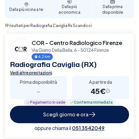
tua salute della caviglia.
Dalla più
Dalla prima
Dalla più vicina a te
economica
disponibile
19 risultati per Radiografia Caviglia Rx Scandicci
COR - Centro Radiologico Firenze
Via Giano Della Bella, 6 - 50124 Firenze
4.2 km
Radiografia Caviglia (RX)
Vedi altre prestazioni
Prima disponibilità
A partire da
-
45€
Pagamento in sede
Conferma immediata
Scegli giorno e ora
oppure chiama il
051 3542049