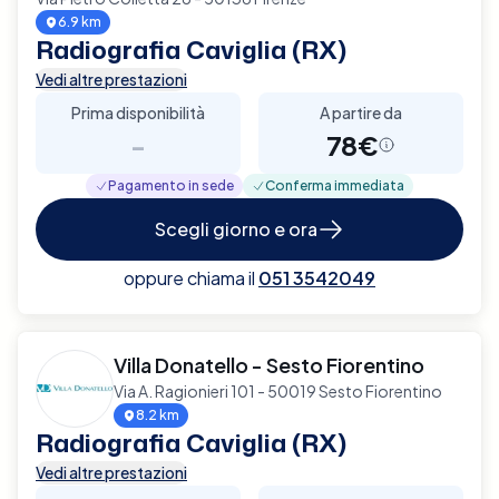
6.9 km
Radiografia Caviglia (RX)
Vedi altre prestazioni
Prima disponibilità
A partire da
-
78€
Pagamento in sede
Conferma immediata
Scegli giorno e ora
oppure chiama il
051 3542049
Villa Donatello - Sesto Fiorentino
Via A. Ragionieri 101 - 50019 Sesto Fiorentino
8.2 km
Radiografia Caviglia (RX)
Vedi altre prestazioni