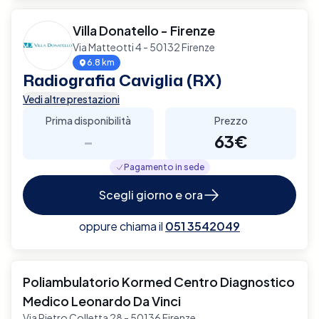
Villa Donatello - Firenze
Via Matteotti 4 - 50132 Firenze
6.8 km
Radiografia Caviglia (RX)
Vedi altre prestazioni
Prima disponibilità
Prezzo
-
63€
Pagamento in sede
Scegli giorno e ora
oppure chiama il
051 3542049
Poliambulatorio Kormed Centro Diagnostico
Medico Leonardo Da Vinci
Via Pietro Colletta 28 - 50136 Firenze