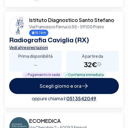
Istituto Diagnostico Santo Stefano
Via Francesco Ferrucci 55 - 59100 Prato
15.1 km
Radiografia Caviglia (RX)
Vedi altre prestazioni
Prima disponibilità
A partire da
-
32€
Pagamento in sede
Conferma immediata
Scegli giorno e ora
oppure chiama il
051 3542049
ECOMEDICA
Via Cherubini 2 - 50053 Empoli