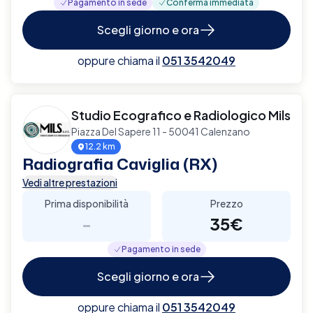
Pagamento in sede
Conferma immediata
Scegli giorno e ora
oppure chiama il
051 3542049
Studio Ecografico e Radiologico Mils
Piazza Del Sapere 11 - 50041 Calenzano
12.2 km
Radiografia Caviglia (RX)
Vedi altre prestazioni
Prima disponibilità
Prezzo
-
35€
Pagamento in sede
Scegli giorno e ora
oppure chiama il
051 3542049