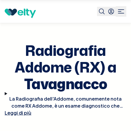
Prenota visita
Radiografia Addome Rx
Tavagnacco
Radiografia
Addome (RX) a
Tavagnacco
La Radiografia dell'Addome, comunemente nota
come RX Addome, è un esame diagnostico che
Leggi di più
utilizza i raggi X per ottenere immagini dettagliate
delle strutture interne dell'addome. Questo esame
è essenziale per valutare condizioni come ostruzioni