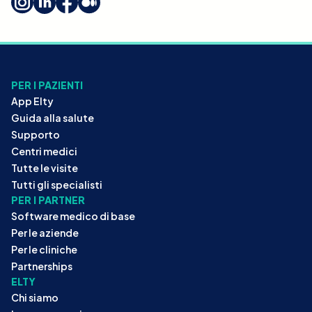
PER I PAZIENTI
App Elty
Guida alla salute
Supporto
Centri medici
Tutte le visite
Tutti gli specialisti
PER I PARTNER
Software medico di base
Per le aziende
Per le cliniche
Partnerships
ELTY
Chi siamo