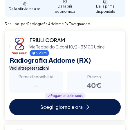
dell'Addome (RX) a Tavagnacco con Elty e affronta
Dalla più
Dalla prima
Dalla più vicina a te
le tue necessità diagnostiche con efficienza e
economica
disponibile
precisione.
3 risultati per Radiografia Addome Rx Tavagnacco
FRIULI CORAM
Via Teobaldo Ciconi 10/2 - 33100 Udine
5.2 km
Radiografia Addome (RX)
Vedi altre prestazioni
Prima disponibilità
Prezzo
-
40€
Pagamento in sede
Scegli giorno e ora