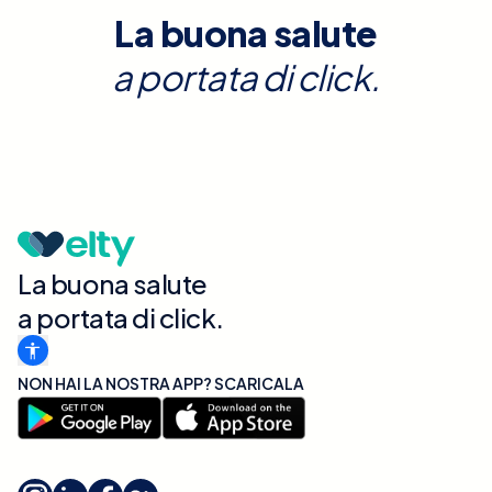
La buona salute
a portata di click.
La buona salute
a portata di click.
NON HAI LA NOSTRA APP? SCARICALA