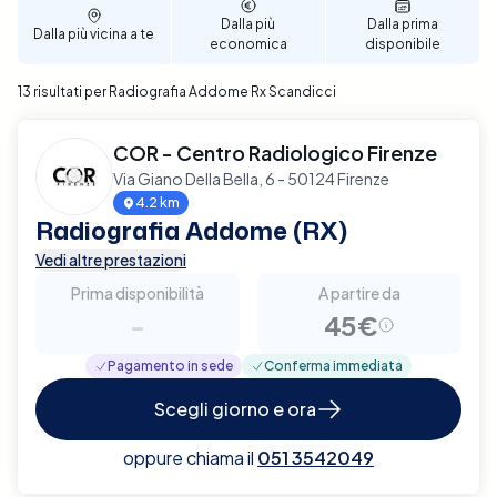
dell'Addome (RX) a Scandicci con Elty e affronta le
Dalla più
Dalla prima
Dalla più vicina a te
tue necessità diagnostiche con efficienza e
economica
disponibile
precisione.
13 risultati per Radiografia Addome Rx Scandicci
COR - Centro Radiologico Firenze
Via Giano Della Bella, 6 - 50124 Firenze
4.2 km
Radiografia Addome (RX)
Vedi altre prestazioni
Prima disponibilità
A partire da
-
45€
Pagamento in sede
Conferma immediata
Scegli giorno e ora
oppure chiama il
051 3542049