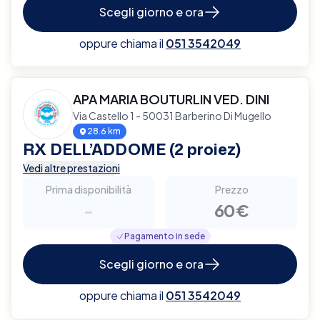
Scegli giorno e ora
oppure chiama il
051 3542049
APA MARIA BOUTURLIN VED. DINI
Via Castello 1 - 50031 Barberino Di Mugello
28.6 km
RX DELL’ADDOME (2 proiez)
Vedi altre prestazioni
Prima disponibilità
Prezzo
-
60€
Pagamento in sede
Scegli giorno e ora
oppure chiama il
051 3542049