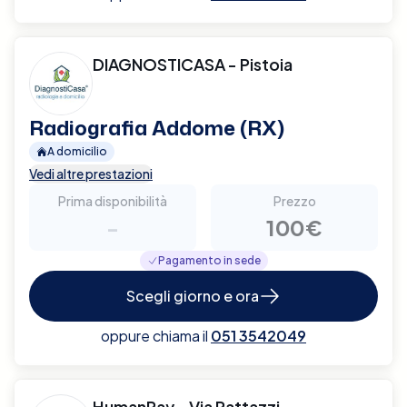
DIAGNOSTICASA - Pistoia
Radiografia Addome (RX)
A domicilio
Vedi altre prestazioni
Prima disponibilità
Prezzo
-
100€
Pagamento in sede
Scegli giorno e ora
oppure chiama il
051 3542049
HumanRay - Via Rattazzi