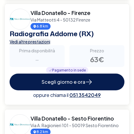
Villa Donatello - Firenze
Via Matteotti 4 - 50132 Firenze
6.8 km
Radiografia Addome (RX)
Vedi altre prestazioni
Prima disponibilità
Prezzo
-
63€
Pagamento in sede
Scegli giorno e ora
oppure chiama il
051 3542049
Villa Donatello - Sesto Fiorentino
Via A. Ragionieri 101 - 50019 Sesto Fiorentino
8.2 km