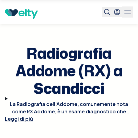
Prenota visita
Radiografia Addome Rx
Scandicci
Radiografia
Addome (RX) a
Scandicci
La Radiografia dell'Addome, comunemente nota
come RX Addome, è un esame diagnostico che
Leggi di più
utilizza i raggi X per ottenere immagini dettagliate
delle strutture interne dell'addome. Questo esame
è essenziale per valutare condizioni come ostruzioni