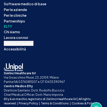
Software medico di base
Per le aziende
Per le cliniche
Partnerships
ELTY
Chi siamo
Lavora con noi
Modifica Cookies
Accessibilità
DaVinci Healthcare Srl
Via Gioacchino Murat, 23, 20159, Milano
Partita IVA 03740811207 e CF 10435390967
Centro Medico Elty
Direttore Sanitario: Dott. Rodolfo Buccico
Chief Medical Officer: Dott. Mario Improta
Elty è un marchio registrato di: DaVinci Healthcare Srl | All rights 
reserved
|
Privacy Policy
|
Terms & Conditions
|
Cookies & Policy