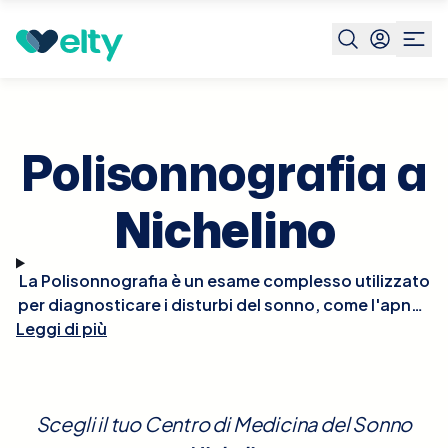
Prenota visita
Polisonnografia
Nichelino
Polisonnografia a
Nichelino
La Polisonnografia è un esame complesso utilizzato
per diagnosticare i disturbi del sonno, come l'apnea
Leggi di più
notturna, il russamento, la narcolessia, e altri
problemi legati alle fasi del sonno. Durante questo
esame, vari parametri fisiologici vengono monitorati
mentre il paziente dorme, inclusi l'attività cerebrale,
Scegli il tuo Centro di Medicina del Sonno
i movimenti oculari, i livelli di ossigeno nel sangue, il