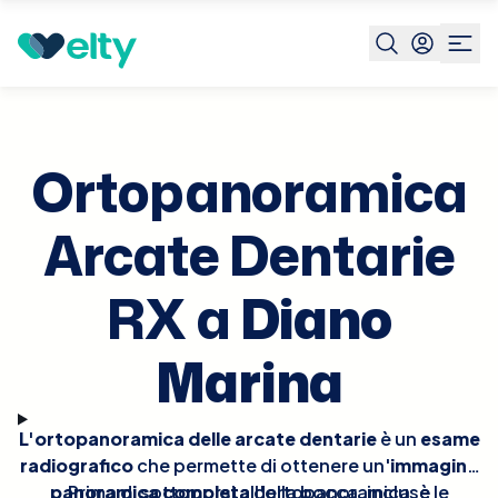
Prenota visita
Ortopanoramica Arcate Dentarie Rx
Dia
Mari
Ortopanoramica
Arcate Dentarie
RX a
Diano
Marina
L'ortopanoramica delle arcate dentarie
è un
esame
radiografico
che permette di ottenere un'
immagine
panoramica completa
Prima di sottoporsi all'ortopanoramica, è
della bocca, incluse le