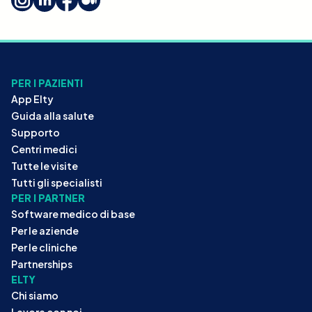
PER I PAZIENTI
App Elty
Guida alla salute
Supporto
Centri medici
Tutte le visite
Tutti gli specialisti
PER I PARTNER
Software medico di base
Per le aziende
Per le cliniche
Partnerships
ELTY
Chi siamo
Lavora con noi