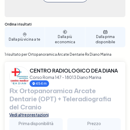
Sono stati trovati 1 risultati
Ordina i risultati
Dalla più
Dalla prima
Dalla più vicina a te
economica
disponibile
1 risultato per Ortopanoramica Arcate Dentarie Rx Diano Marina
CENTRO RADIOLOGICO DEA DIANA
Corso Roma 147 - 18013 Diano Marina
454 m
Rx Ortopanoramica Arcate
Dentarie (OPT) + Teleradiografia
del Cranio
Vedi altre prestazioni
Prima disponibilità
Prezzo