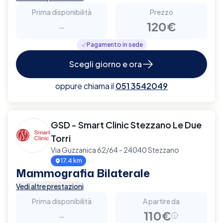
Prima disponibilità
Prezzo
-
120€
Pagamento in sede
Scegli giorno e ora
oppure chiama il
051 3542049
GSD - Smart Clinic Stezzano Le Due
Torri
Via Guzzanica 62/64 - 24040 Stezzano
17.4 km
Mammografia Bilaterale
Vedi altre prestazioni
Prima disponibilità
A partire da
-
110€