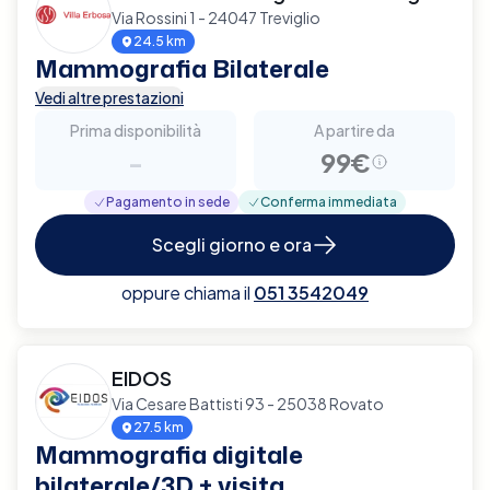
Via Rossini 1 - 24047 Treviglio
24.5 km
Mammografia Bilaterale
Vedi altre prestazioni
Prima disponibilità
A partire da
-
99€
Pagamento in sede
Conferma immediata
Scegli giorno e ora
oppure chiama il
051 3542049
EIDOS
Via Cesare Battisti 93 - 25038 Rovato
27.5 km
Mammografia digitale
bilaterale/3D + visita