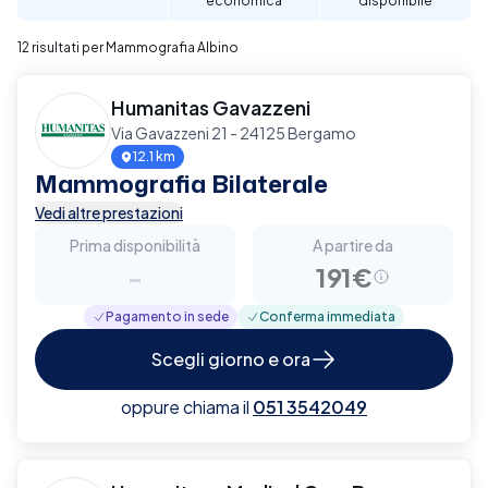
economica
disponibile
12 risultati per Mammografia Albino
Humanitas Gavazzeni
Via Gavazzeni 21 - 24125 Bergamo
12.1 km
Mammografia Bilaterale
Vedi altre prestazioni
Prima disponibilità
A partire da
-
191€
Pagamento in sede
Conferma immediata
Scegli giorno e ora
oppure chiama il
051 3542049