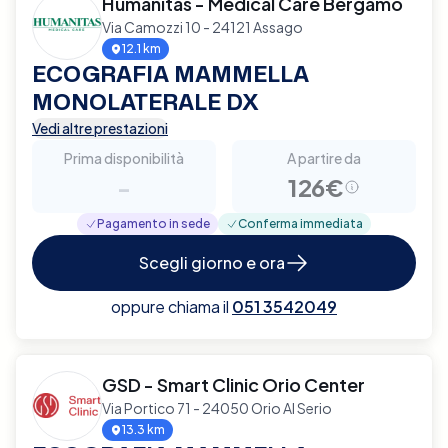
Humanitas - Medical Care Bergamo
Via Camozzi 10 - 24121 Assago
12.1 km
ECOGRAFIA MAMMELLA
MONOLATERALE DX
Vedi altre prestazioni
Prima disponibilità
A partire da
-
126€
Pagamento in sede
Conferma immediata
Scegli giorno e ora
oppure chiama il
051 3542049
GSD - Smart Clinic Orio Center
Via Portico 71 - 24050 Orio Al Serio
13.3 km