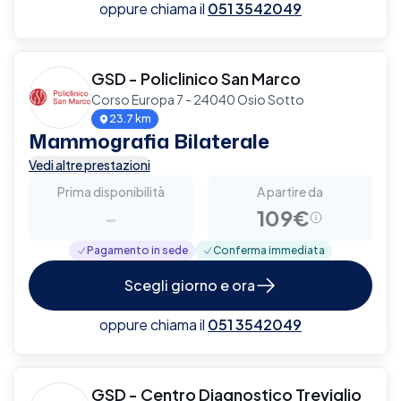
oppure chiama il
051 3542049
GSD - Policlinico San Marco
Corso Europa 7 - 24040 Osio Sotto
23.7 km
Mammografia Bilaterale
Vedi altre prestazioni
Prima disponibilità
A partire da
-
109€
Pagamento in sede
Conferma immediata
Scegli giorno e ora
oppure chiama il
051 3542049
GSD - Centro Diagnostico Treviglio