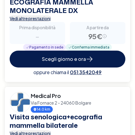
ECOGRAFIA MAMMELLA
MONOLATERALE DX
Vedi altre prestazioni
Prima disponibilità
A partire da
-
95€
Pagamento in sede
Conferma immediata
Scegli giorno e ora
oppure chiama il
051 3542049
Medical Pro
Via Fornace 2 - 24060 Bolgare
14.0 km
Visita senologica+ecografia
mammella bilaterale
Vedi altre prestazioni