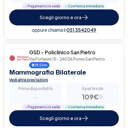
Pagamento in sede
Conferma immediata
Scegli giorno e ora
oppure chiama il
051 3542049
GSD - Policlinico San Pietro
Via Forlanini 15 - 24036 Ponte San Pietro
18.5 km
Mammografia Bilaterale
Vedi altre prestazioni
Prima disponibilità
A partire da
-
109€
Pagamento in sede
Conferma immediata
Scegli giorno e ora