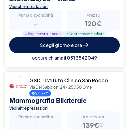
Vedi altre prestazioni
Prima disponibilità
Prezzo
-
120€
Pagamento in sede
Conferma immediata
Scegli giorno e ora
oppure chiama il
051 3542049
GSD - Istituto Clinico San Rocco
Via Dei Sabbioni 24 - 25050 Ome
29.3 km
Mammografia Bilaterale
Vedi altre prestazioni
Prima disponibilità
A partire da
-
139€