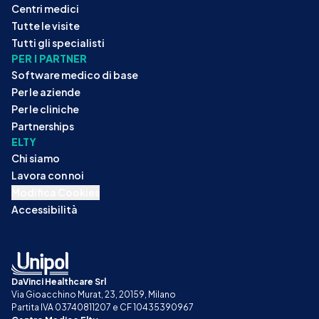
Centri medici
Tutte le visite
Tutti gli specialisti
PER I PARTNER
Software medico di base
Per le aziende
Per le cliniche
Partnerships
ELTY
Chi siamo
Lavora con noi
Modifica Cookies
Accessibilità
DaVinci Healthcare Srl
Via Gioacchino Murat, 23, 20159, Milano
Partita IVA 03740811207 e CF 10435390967