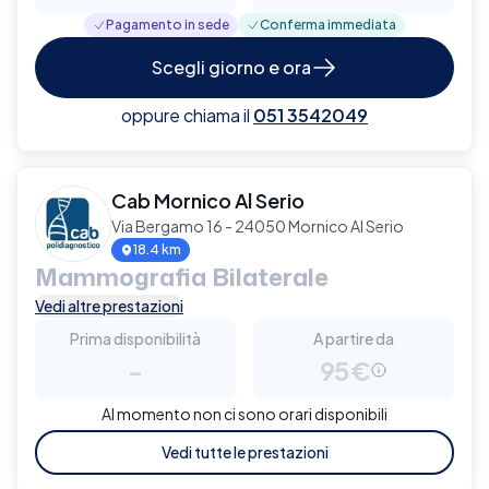
Pagamento in sede
Conferma immediata
Scegli giorno e ora
oppure chiama il
051 3542049
Cab Mornico Al Serio
Via Bergamo 16 - 24050 Mornico Al Serio
18.4 km
Mammografia Bilaterale
Vedi altre prestazioni
Prima disponibilità
A partire da
-
95€
Al momento non ci sono orari disponibili
Vedi tutte le prestazioni