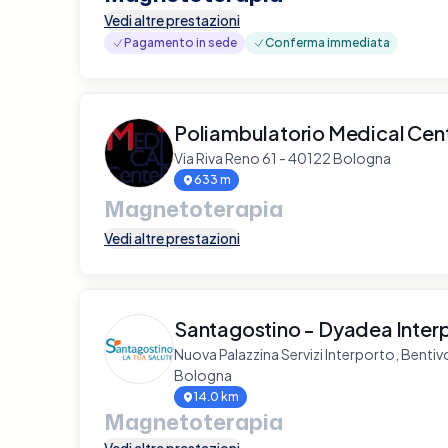
Vedi altre prestazioni
Pagamento in sede
Conferma immediata
Poliambulatorio Medical Cen
Via Riva Reno 61 - 40122 Bologna
633 m
Magnetoterapia
Vedi altre prestazioni
Santagostino - Dyadea Inter
Nuova Palazzina Servizi Interporto, Benti
Bologna
14.0 km
Magnetoterapia