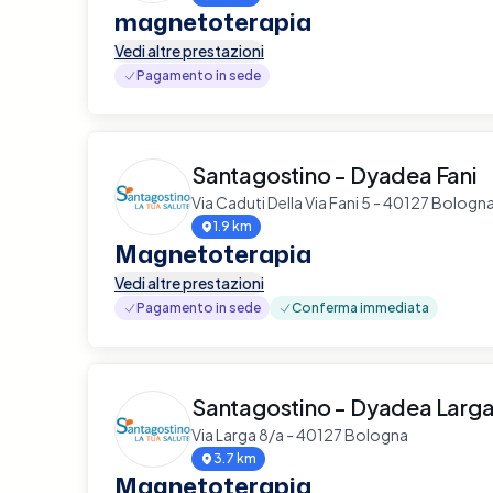
magnetoterapia
Vedi altre prestazioni
Pagamento in sede
Santagostino - Dyadea Fani
Via Caduti Della Via Fani 5 - 40127 Bologn
1.9 km
Magnetoterapia
Vedi altre prestazioni
Pagamento in sede
Conferma immediata
Santagostino - Dyadea Larg
Via Larga 8/a - 40127 Bologna
3.7 km
Magnetoterapia