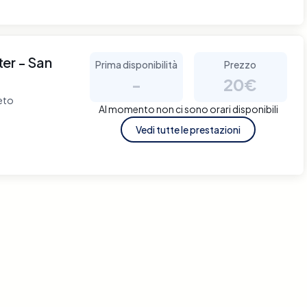
er - San
Prima disponibilità
Prezzo
-
20€
ceto
Al momento non ci sono orari disponibili
Vedi tutte le prestazioni