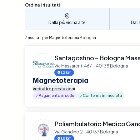
Sono stati trovati 7 risultati
Ordina i risultati
Dalla più vicina a te
Dall
7 risultati per Magnetoterapia Bologna
Santagostino - Bologna Mass
Via Massarenti 46/i - 40138 Bologna
1.2 km
Magnetoterapia
Vedi altre prestazioni
Pagamento in sede
Conferma immediata
Poliambulatorio Medico Gan
Via Gandino 2 - 40137 Bologna
1.8 km