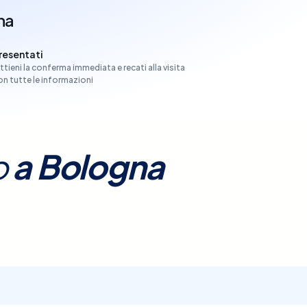
na
resentati
ttieni la conferma immediata e recati alla visita
on tutte le informazioni
o
a
Bologna