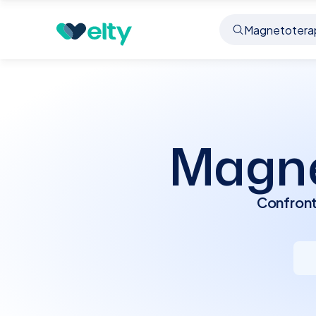
Prenota visita
Magnetoterapia
Bologna
Magne
Confront