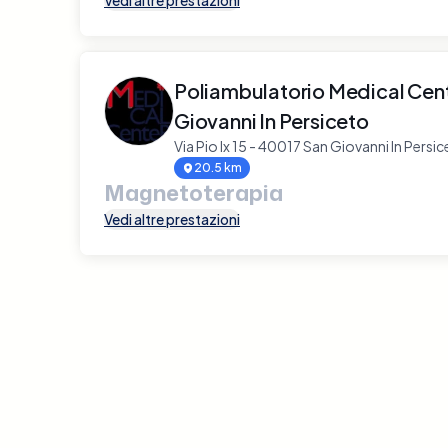
Vedi altre prestazioni
Poliambulatorio Medical Cent
Giovanni In Persiceto
Via Pio Ix 15 - 40017 San Giovanni In Persi
20.5 km
Magnetoterapia
Vedi altre prestazioni