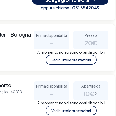
oppure chiama il
051 3542049
ter - Bologna
Prima disponibilità
Prezzo
-
20€
Al momento non ci sono orari disponibili
Vedi tutte le prestazioni
porto
Prima disponibilità
A partire da
voglio - 40010
-
10€
Al momento non ci sono orari disponibili
Vedi tutte le prestazioni