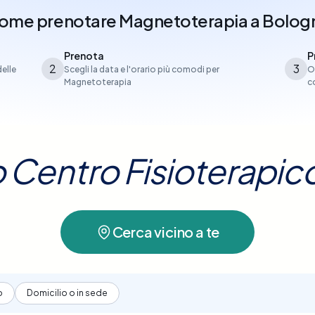
ome prenotare
Magnetoterapia
a
Bolog
Prenota
P
2
3
delle
Scegli la data e l'orario più comodi per
O
Magnetoterapia
c
uo Centro Fisioterapic
Cerca vicino a te
o
Domicilio o in sede