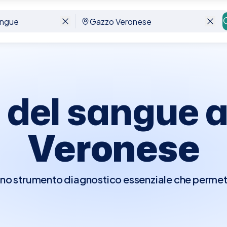
nese
del sangue 
Veronese
o strumento diagnostico essenziale che permette
agnosticare malattie, monitorare l'efficacia dei 
ni croniche. Questo test può includere la verific
unzionalità renale, livelli di ferro, e molto altro