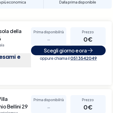
a più economica
Dalla prima disponibile
sola della
Prima disponibilità
Prezzo
6
-
0€
ala
Scegli giorno e ora
(esami e
oppure chiama il
051 3542049
illa
Prima disponibilità
Prezzo
io Bellini 29
-
0€
a Bartolomea