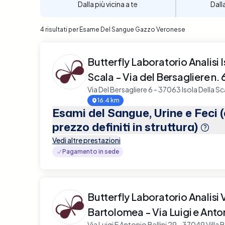
Dalla più vicina a te
Dall
4 risultati per Esame Del Sangue Gazzo Veronese
Butterfly Laboratorio Analisi I
Scala - Via del Bersagliere n. 
Via Del Bersagliere 6 - 37063 Isola Della Sc
16.4 km
Esami del Sangue, Urine e Feci 
prezzo definiti in struttura)
Vedi altre prestazioni
Pagamento in sede
Butterfly Laboratorio Analisi V
Bartolomea - Via Luigi e Anton
Via Luigi E Antonio Bellini 29 - 37049 Vill