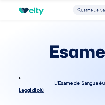
Prenota visita
Esame Del Sangue
Gazzo Vero
Esame 
L'Esame del Sangue è un
Leggi di più
salute generale, di
controllare le condizio
glucosio, colesterolo, f