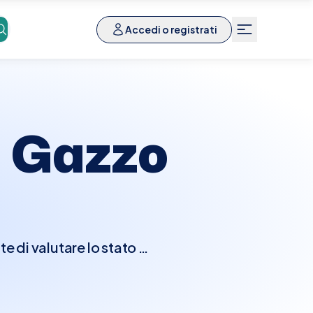
Accedi o registrati
a
Gazzo
 di valutare lo stato di
trattamenti medici e
a di vari parametri come
. Generalmente, per molti