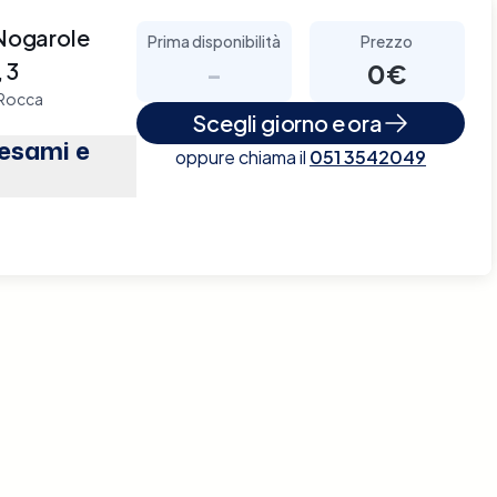
 Nogarole
Prima disponibilità
Prezzo
 3
-
0€
 Rocca
Scegli giorno e ora
(esami e
oppure chiama il
051 3542049