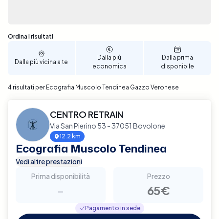
Sono stati trovati 4 risultati
Ordina i risultati
Dalla più
Dalla prima
Dalla più vicina a te
economica
disponibile
4 risultati per Ecografia Muscolo Tendinea Gazzo Veronese
CENTRO RETRAIN
Via San Pierino 53 - 37051 Bovolone
12.2 km
Ecografia Muscolo Tendinea
Vedi altre prestazioni
Prima disponibilità
Prezzo
-
65€
Pagamento in sede