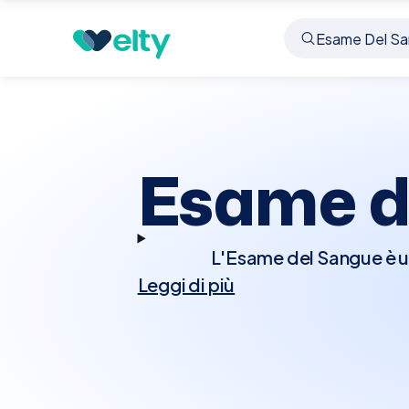
Prenota visita
Esame Del Sangue
Carugate
Esame d
L'Esame del Sangue è un
Leggi di più
salute generale, di
controllare le condizio
glucosio, colesterolo, f
tipi di analisi del 
assicurare l'accuratez