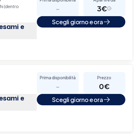
chi (dentro
-
3€
Scegli giorno e ora
(esami e
Prima disponibilità
Prezzo
-
0€
(esami e
Scegli giorno e ora