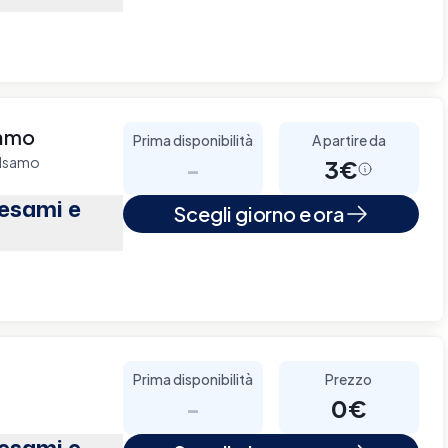
samo
Prima disponibilità
A partire da
alsamo
-
3€
(esami e
Scegli giorno e ora
Prima disponibilità
Prezzo
-
0€
(esami e