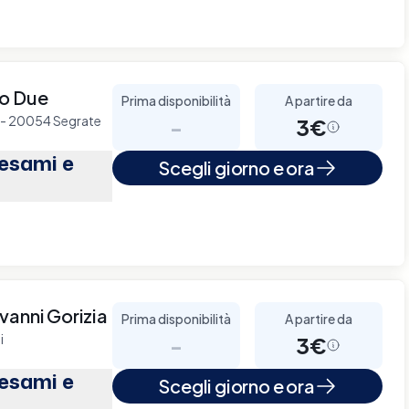
no Due
Prima disponibilità
A partire da
 2 - 20054 Segrate
-
3€
(esami e
Scegli giorno e ora
vanni Gorizia
Prima disponibilità
A partire da
i
-
3€
(esami e
Scegli giorno e ora