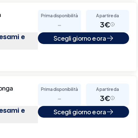
a
Prima disponibilità
A partire da
-
3€
(esami e
Scegli giorno e ora
longa
Prima disponibilità
A partire da
-
3€
(esami e
Scegli giorno e ora