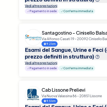
Vedi altre prestazioni
Pagamento in sede
Conferma immediata
Santagostino - Cinisello Bal
Via Alfonso Casati 19 - 20092 Cinisello B
9.2 km
Esami del Sangue, Urine e Feci 
prezzo definiti in struttura)
Vedi altre prestazioni
Pagamento in sede
Conferma immediata
Cab Lissone Prelievi
Via Nuova Valassina 86 - 20851 Lissone
9.5 km
Esami del Sangue, Urine e Feci 