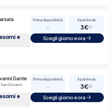
arsala
Prima disponibilità
A partire da
-
3€
(esami e
Scegli giorno e ora
ovanni Dante
Prima disponibilità
A partire da
o San Giovanni
-
3€
(esami e
Scegli giorno e ora