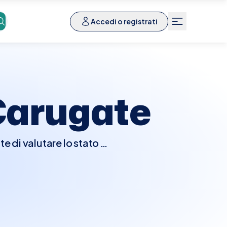
Accedi o registrati
Carugate
 di valutare lo stato di
trattamenti medici e
a di vari parametri come
. Generalmente, per molti
rima del prelievo per
prenotare facilmente un