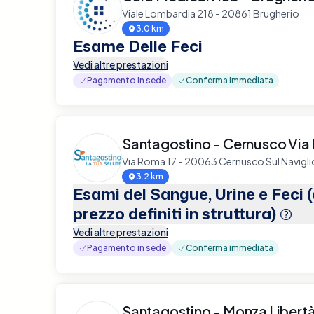
Viale Lombardia 218 - 20861 Brugherio
3.0 km
Esame Delle Feci
Vedi altre prestazioni
Pagamento in sede
Conferma immediata
Santagostino - Cernusco Via
Via Roma 17 - 20063 Cernusco Sul Navigli
3.2 km
Esami del Sangue, Urine e Feci 
prezzo definiti in struttura)
Vedi altre prestazioni
Pagamento in sede
Conferma immediata
Santagostino - Monza Libert