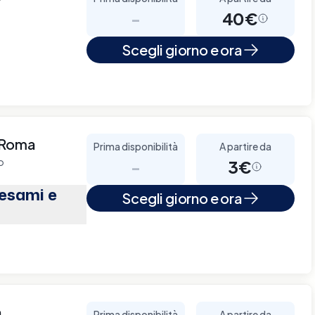
-
40€
Scegli giorno e ora
 Roma
Prima disponibilità
A partire da
o
-
3€
(esami e
Scegli giorno e ora
à
Prima disponibilità
A partire da