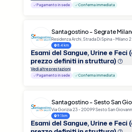
Pagamento in sede
Conferma immediata
Santagostino - Segrate Mila
Residenza Archi, Strada Di Spina - Milano
8.4 km
Esami del Sangue, Urine e Feci 
prezzo definiti in struttura)
Vedi altre prestazioni
Pagamento in sede
Conferma immediata
Santagostino - Sesto San Gio
Via Gorizia 23 - 20099 Sesto San Giovann
9.1 km
Esami del Sangue, Urine e Feci 
prezzo definiti in struttura)