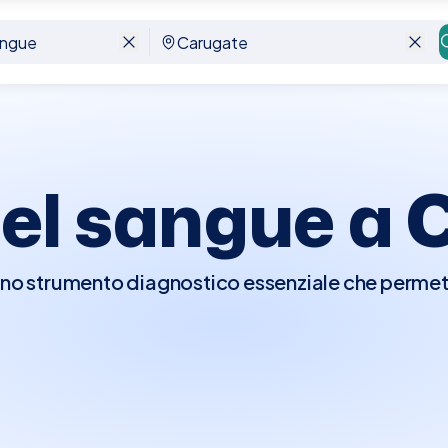
el sangue a
o strumento diagnostico essenziale che permette
agnosticare malattie, monitorare l'efficacia dei 
ni croniche. Questo test può includere la verific
unzionalità renale, livelli di ferro, e molto altro
sangue è consigliato essere a digiuno da 8-12 ore p
za dei risultati.A Carugate, Elty ti permette di 