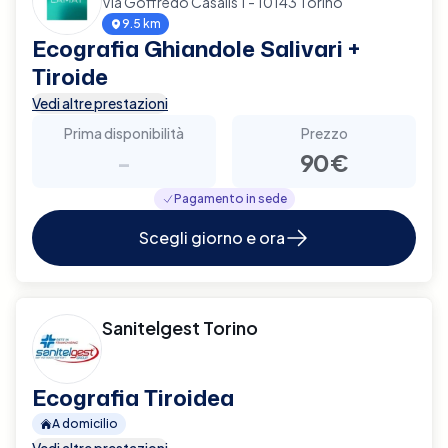
Via Goffredo Casalis 1 - 10143 Torino
9.5 km
Ecografia Ghiandole Salivari +
Tiroide
Vedi altre prestazioni
Prima disponibilità
Prezzo
-
90€
Pagamento in sede
Scegli giorno e ora
Sanitelgest Torino
Ecografia Tiroidea
A domicilio
Vedi altre prestazioni