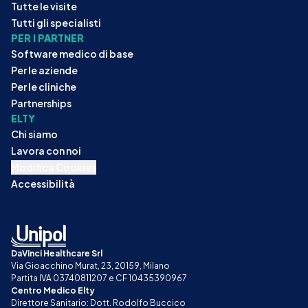
Tutte le visite
Tutti gli specialisti
PER I PARTNER
Software medico di base
Per le aziende
Per le cliniche
Partnerships
ELTY
Chi siamo
Lavora con noi
Modifica Cookies
Accessibilità
DaVinci Healthcare Srl
Via Gioacchino Murat, 23, 20159, Milano
Partita IVA 03740811207 e CF 10435390967
Centro Medico Elty
Direttore Sanitario: Dott. Rodolfo Buccico