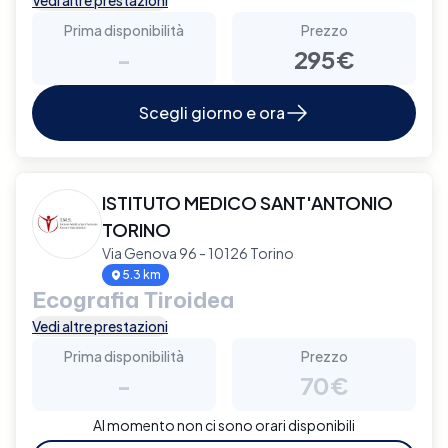
Prima disponibilità
Prezzo
-
295€
Scegli giorno e ora
ISTITUTO MEDICO SANT'ANTONIO
TORINO
Via Genova 96 - 10126 Torino
5.3 km
Ecografia Tiroidea
Vedi altre prestazioni
Prima disponibilità
Prezzo
-
70€
Al momento non ci sono orari disponibili