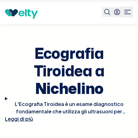
Prenota visita
Ecografia Tiroidea
Nichelino
Ecografia
Tiroidea a
Nichelino
L'Ecografia Tiroidea è un esame diagnostico
fondamentale che utilizza gli ultrasuoni per
Leggi di più
esaminare la ghiandola tiroidea e identificare
eventuali noduli, ingrossamenti o altre anomalie.
Questo esame è cruciale per valutare il