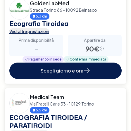
GoldenLabMed
Strada Torino 86 - 10092 Beinasco
5.3 km
Ecografia Tiroidea
Vedi altre prestazioni
Prima disponibilità
A partire da
-
90€
Pagamento in sede
Conferma immediata
Scegli giorno e ora
Medical Team
Via Fratelli Carle 33 - 10129 Torino
6.5 km
ECOGRAFIA TIROIDEA /
PARATIROIDI