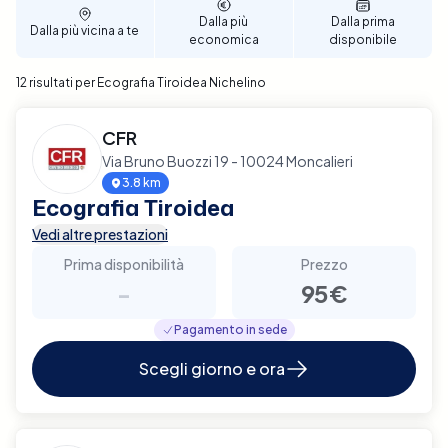
efficienza e sicurezza.
Dalla più
Dalla prima
Dalla più vicina a te
economica
disponibile
12 risultati per Ecografia Tiroidea Nichelino
CFR
Via Bruno Buozzi 19 - 10024 Moncalieri
3.8 km
Ecografia Tiroidea
Vedi altre prestazioni
Prima disponibilità
Prezzo
-
95€
Pagamento in sede
Scegli giorno e ora