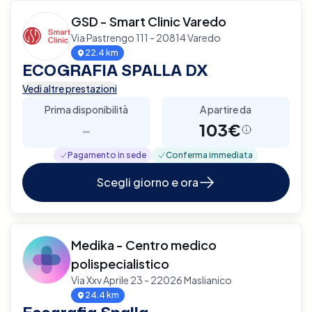
GSD - Smart Clinic Varedo
Via Pastrengo 111 - 20814 Varedo
22.4 km
ECOGRAFIA SPALLA DX
Vedi altre prestazioni
Prima disponibilità
A partire da
-
103€
Pagamento in sede
Conferma immediata
Scegli giorno e ora
Medika - Centro medico
polispecialistico
Via Xxv Aprile 23 - 22026 Maslianico
24.4 km