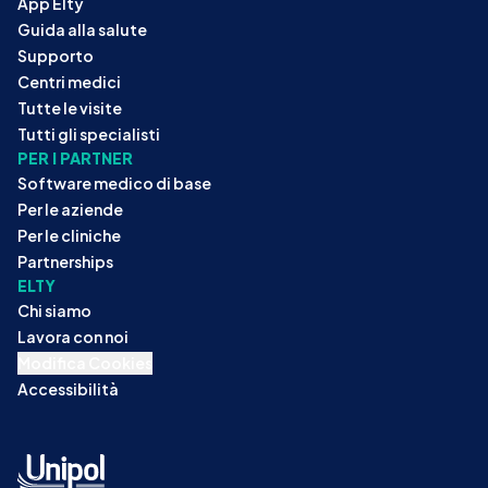
App Elty
Guida alla salute
Supporto
Centri medici
Tutte le visite
Tutti gli specialisti
PER I PARTNER
Software medico di base
Per le aziende
Per le cliniche
Partnerships
ELTY
Chi siamo
Lavora con noi
Modifica Cookies
Accessibilità