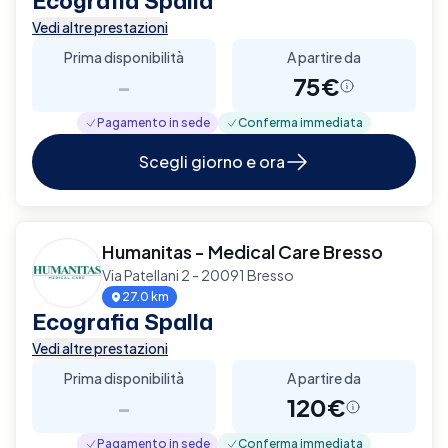
Ecografia Spalla
Vedi altre prestazioni
Prima disponibilità
A partire da
-
75€
Pagamento in sede
Conferma immediata
Scegli giorno e ora
Humanitas - Medical Care Bresso
Via Patellani 2 - 20091 Bresso
27.0 km
Ecografia Spalla
Vedi altre prestazioni
Prima disponibilità
A partire da
-
120€
Pagamento in sede
Conferma immediata