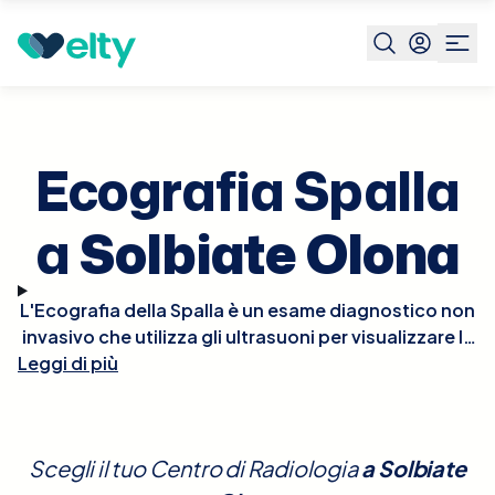
Prenota visita
Ecografia Spalla
Solbiate Olona
Ecografia Spalla
a
Solbiate Olona
L'Ecografia della Spalla è un esame diagnostico non
invasivo che utilizza gli ultrasuoni per visualizzare le
Leggi di più
strutture della spalla, come tendini, legamenti,
borse sinoviali e la capsula articolare. Questo tipo
di ecografia è fondamentale per diagnosticare
condizioni come tendiniti, borsiti, lesioni della cuffia
Scegli il tuo Centro di Radiologia
a
Solbiate
dei rotatori o altri problemi articolari. L'esame è