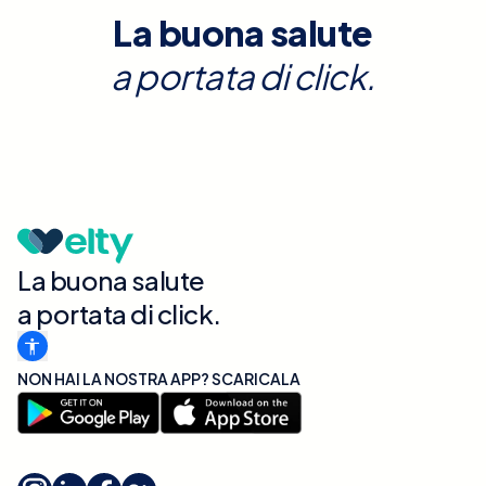
La buona salute
a portata di click.
La buona salute
a portata di click.
NON HAI LA NOSTRA APP? SCARICALA