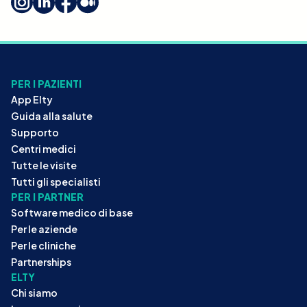
PER I PAZIENTI
App Elty
Guida alla salute
Supporto
Centri medici
Tutte le visite
Tutti gli specialisti
PER I PARTNER
Software medico di base
Per le aziende
Per le cliniche
Partnerships
ELTY
Chi siamo