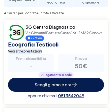
Dalla più vicina a te
economica
disponibile
discrezione.
4 risultati per Ecografia Scrotale Varazze
3G Centro Diagnostico
Via Giovanni Battista Custo 16r - 16162 Genova
27.9 km
Ecografia Testicoli
Vedi altre prestazioni
Prima disponibilità
Prezzo
-
50€
Pagamento in sede
Scegli giorno e ora
oppure chiama il
051 3542049