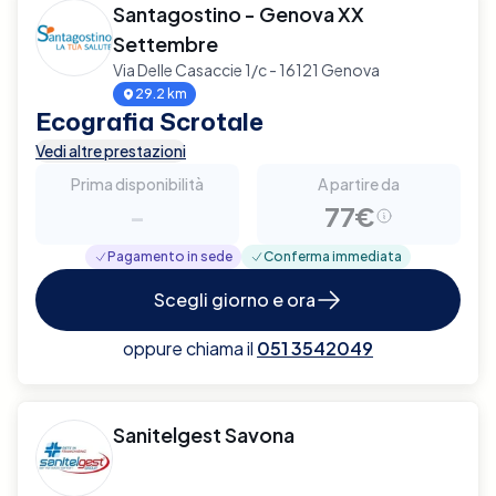
Santagostino - Genova XX
Settembre
Via Delle Casaccie 1/c - 16121 Genova
29.2 km
Ecografia Scrotale
Vedi altre prestazioni
Prima disponibilità
A partire da
-
77€
Pagamento in sede
Conferma immediata
Scegli giorno e ora
oppure chiama il
051 3542049
Sanitelgest Savona