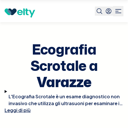
Prenota visita
Ecografia Scrotale
Varazze
Ecografia
Scrotale a
Varazze
L'Ecografia Scrotale è un esame diagnostico non
invasivo che utilizza gli ultrasuoni per esaminare i
Leggi di più
tessuti all'interno dello scroto, inclusi i testicoli e le
strutture adiacenti come l'epididimo. Questo
esame è cruciale per identificare condizioni come