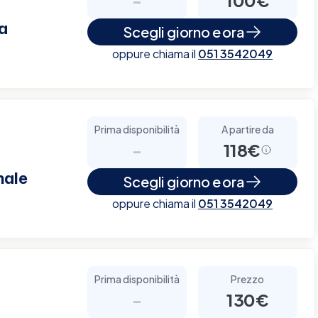
a
Scegli giorno e ora
oppure chiama il
051 3542049
Prima disponibilità
A partire da
-
118€
nale
Scegli giorno e ora
oppure chiama il
051 3542049
Prima disponibilità
Prezzo
-
130€