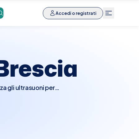
Accedi o registrati
Brescia
a gli ultrasuoni per
to tipo di ecografia è
e di dolore pelvico,
. Per le donne, è spesso
 organi, mentre per gli
de semplice trovare e