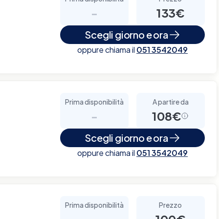
-
133€
Scegli giorno e ora
oppure chiama il
051 3542049
Prima disponibilità
A partire da
-
108€
Scegli giorno e ora
oppure chiama il
051 3542049
Prima disponibilità
Prezzo
-
100€