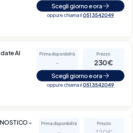
Scegli giorno e ora
oppure chiama il
051 3542049
idate Al
Prima disponibilità
Prezzo
-
230€
Scegli giorno e ora
oppure chiama il
051 3542049
NOSTICO -
Prima disponibilità
Prezzo
-
120€