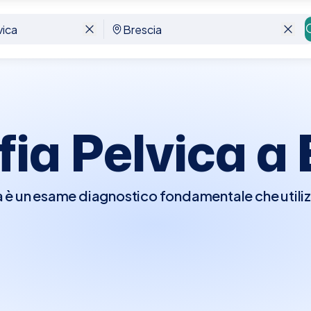
ia Pelvica a
 è un esame diagnostico fondamentale che utilizz
pelvici, inclusi l'utero, le ovaie e la vescica. Ques
re le condizioni ginecologiche, identificare caus
a nelle sue fasi iniziali o diagnosticare anomalie
vescica piena per una migliore visualizzazione degli
ieste preparazioni particolari.A Brescia, Elty ren