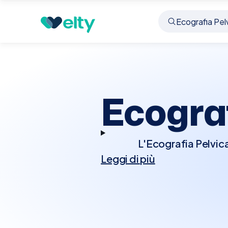
Prenota visita
Ecografia Pelvica
Brescia
Ecograf
L'Ecografia Pelvica
Leggi di più
esaminare gli organi 
cruciale per valuta
monitorare la gravidanz
richiesto di avere la 
uomini non sono rich