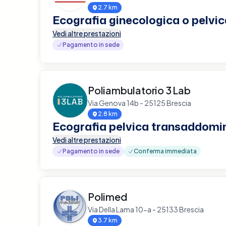
2.7 km
Ecografia ginecologica o pelvic
Vedi altre prestazioni
Pagamento in sede
Poliambulatorio 3 Lab
Via Genova 14b - 25125 Brescia
2.8 km
Ecografia pelvica transaddomi
Vedi altre prestazioni
Pagamento in sede
Conferma immediata
Polimed
Via Della Lama 10-a - 25133 Brescia
3.7 km