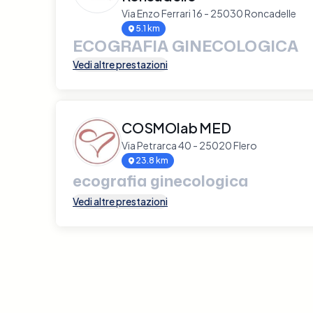
Via Enzo Ferrari 16 - 25030 Roncadelle
5.1 km
ECOGRAFIA GINECOLOGICA
Vedi altre prestazioni
COSMOlab MED
Via Petrarca 40 - 25020 Flero
23.8 km
ecografia ginecologica
Vedi altre prestazioni