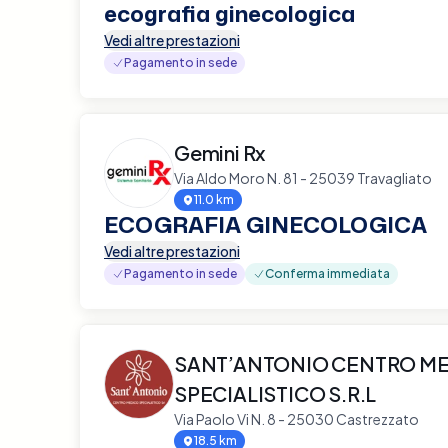
ecografia ginecologica
Vedi altre prestazioni
Pagamento in sede
Gemini Rx
Via Aldo Moro N. 81 - 25039 Travagliato
11.0 km
ECOGRAFIA GINECOLOGICA
Vedi altre prestazioni
Pagamento in sede
Conferma immediata
SANT’ANTONIO CENTRO M
SPECIALISTICO S.R.L
Via Paolo Vi N. 8 - 25030 Castrezzato
18.5 km