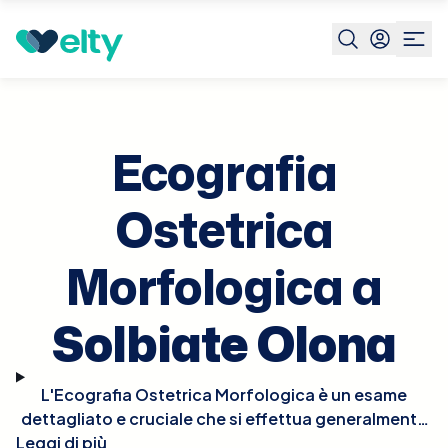
Prenota visita
Ecografia Ostetrica Morfologica
Solbiat
Olona
Ecografia
Ostetrica
Morfologica a
Solbiate Olona
L'Ecografia Ostetrica Morfologica è un esame
dettagliato e cruciale che si effettua generalmente
Leggi di più
tra la 18ª e la 22ª settimana di gravidanza. Questo