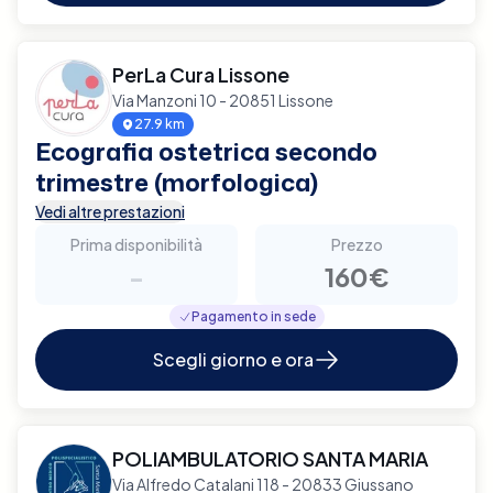
PerLa Cura Lissone
Via Manzoni 10 - 20851 Lissone
27.9 km
Ecografia ostetrica secondo
trimestre (morfologica)
Vedi altre prestazioni
Prima disponibilità
Prezzo
-
160€
Pagamento in sede
Scegli giorno e ora
POLIAMBULATORIO SANTA MARIA
Via Alfredo Catalani 118 - 20833 Giussano