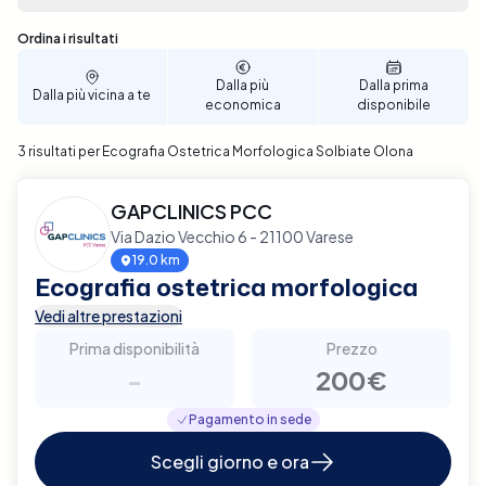
me" e al miglior prezzo disponibile. Con pochi clic, è
possibile selezionare la data e l'ora che meglio si
Sono stati trovati 3 risultati
Ordina i risultati
adattano alle tue necessità, rendendo la
prenotazione semplice e veloce. Affidati a Elty per
Dalla più
Dalla prima
Dalla più vicina a te
prenotare un'Ecografia Ostetrica Morfologica a
economica
disponibile
Solbiate Olona, garantendoti cura e supporto nella
3 risultati per Ecografia Ostetrica Morfologica Solbiate Olona
gestione della tua gravidanza.
GAPCLINICS PCC
Via Dazio Vecchio 6 - 21100 Varese
19.0 km
Ecografia ostetrica morfologica
Vedi altre prestazioni
Prima disponibilità
Prezzo
-
200€
Pagamento in sede
Scegli giorno e ora