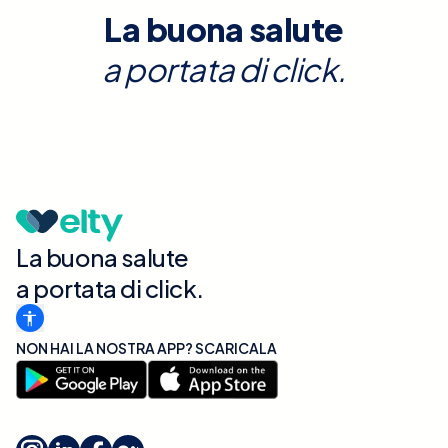
La buona salute
a portata di click.
La buona salute
a portata di click.
NON HAI LA NOSTRA APP? SCARICALA