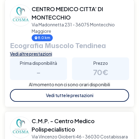
CENTRO MEDICO CITTA’ DI
MONTECCHIO
Via Madonnetta 231 - 36075 Montecchio
Maggiore
8.0 km
Ecografia Muscolo Tendinea
Vedi altre prestazioni
Prima disponibilità
Prezzo
-
70€
Al momento non ci sono orari disponibili
Vedi tutte le prestazioni
C.M.P. - Centro Medico
Polispecialistico
Via Vincenzo Gioberti 46 - 36030 Costabissara