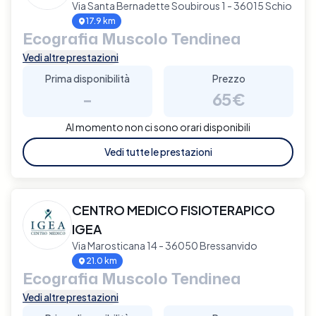
Via Santa Bernadette Soubirous 1 - 36015 Schio
17.9 km
Ecografia Muscolo Tendinea
Vedi altre prestazioni
Prima disponibilità
Prezzo
-
65€
Al momento non ci sono orari disponibili
Vedi tutte le prestazioni
CENTRO MEDICO FISIOTERAPICO
IGEA
Via Marosticana 14 - 36050 Bressanvido
21.0 km
Ecografia Muscolo Tendinea
Vedi altre prestazioni