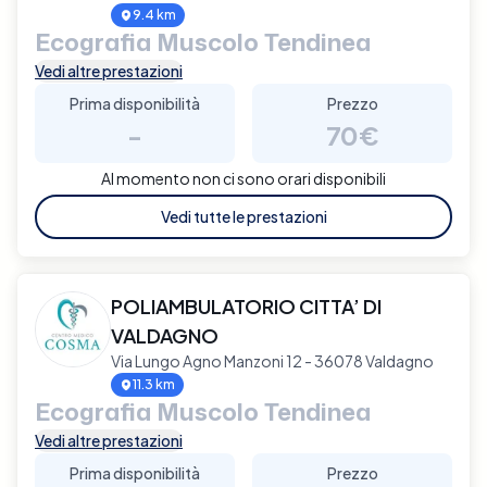
9.4 km
Ecografia Muscolo Tendinea
Vedi altre prestazioni
Prima disponibilità
Prezzo
-
70€
Al momento non ci sono orari disponibili
Vedi tutte le prestazioni
POLIAMBULATORIO CITTA’ DI
VALDAGNO
Via Lungo Agno Manzoni 12 - 36078 Valdagno
11.3 km
Ecografia Muscolo Tendinea
Vedi altre prestazioni
Prima disponibilità
Prezzo