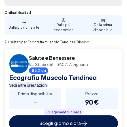
Sono stati trovati 21 risultati
Ordina i risultati
Dalla più
Dalla prima
Dalla più vicina a te
economica
disponibile
21 risultati per Ecografia Muscolo Tendinea Trissino
Salute e Benessere
Via Stadio 36 - 36071 Arzignano
6.0 km
Ecografia Muscolo Tendinea
Vedi altre prestazioni
Prima disponibilità
Prezzo
-
90€
Pagamento in sede
Scegli giorno e ora