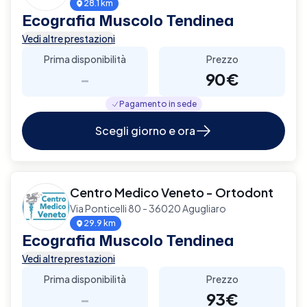
28.1 km
Ecografia Muscolo Tendinea
Vedi altre prestazioni
Prima disponibilità
Prezzo
-
90€
Pagamento in sede
Scegli giorno e ora
Centro Medico Veneto - Ortodont
Via Ponticelli 80 - 36020 Agugliaro
29.9 km
Ecografia Muscolo Tendinea
Vedi altre prestazioni
Prima disponibilità
Prezzo
-
93€