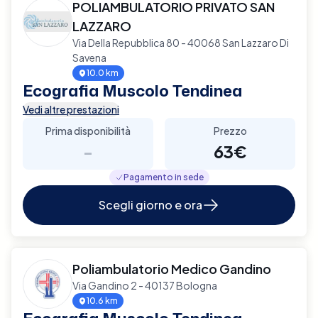
POLIAMBULATORIO PRIVATO SAN
LAZZARO
Via Della Repubblica 80 - 40068 San Lazzaro Di
Savena
10.0 km
Ecografia Muscolo Tendinea
Vedi altre prestazioni
Prima disponibilità
Prezzo
-
63€
Pagamento in sede
Scegli giorno e ora
Poliambulatorio Medico Gandino
Via Gandino 2 - 40137 Bologna
10.6 km