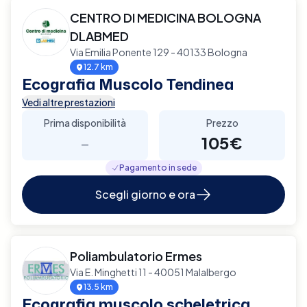
CENTRO DI MEDICINA BOLOGNA
DLABMED
Via Emilia Ponente 129 - 40133 Bologna
12.7 km
Ecografia Muscolo Tendinea
Vedi altre prestazioni
Prima disponibilità
Prezzo
-
105€
Pagamento in sede
Scegli giorno e ora
Poliambulatorio Ermes
Via E. Minghetti 11 - 40051 Malalbergo
13.5 km
Ecografia muscolo scheletrica