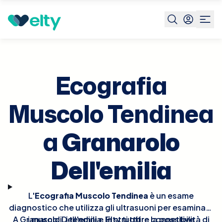
Prenota visita
Ecografia Muscolo Tendinea
Granarolo
Dell'emilia
Ecografia
Muscolo Tendinea
a
Granarolo
Dell'emilia
L'
Ecografia Muscolo Tendinea
è un esame
diagnostico che utilizza gli ultrasuoni per esaminare
A Granarolo Dell'emilia, Elty ti offre la possibilità di
i muscoli, i tendini e le strutture connettive