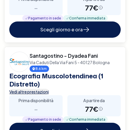
-
77€
Pagamento in sede
Conferma immediata
Scegli giorno e ora
Santagostino - Dyadea Fani
Via Caduti Della Via Fani 5 - 40127 Bologna
8.6 km
Ecografia Muscolotendinea (1
Distretto)
Vedi altre prestazioni
Prima disponibilità
A partire da
-
77€
Pagamento in sede
Conferma immediata