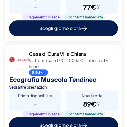
-
77€
Pagamento in sede
Conferma immediata
Scegli giorno e ora
Casa di Cura Villa Chiara
Via Porrettana 170 - 40033 Casalecchio Di
Reno
15.1 km
Ecografia Muscolo Tendinea
Vedi altre prestazioni
Prima disponibilità
A partire da
-
89€
Pagamento in sede
Conferma immediata
Scegli giorno e ora