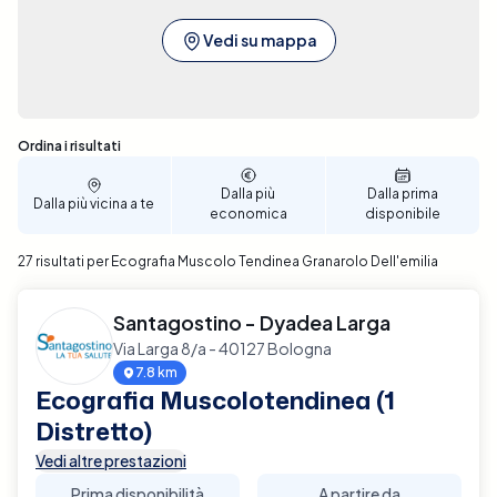
Vedi su mappa
Sono stati trovati 27 risultati
Ordina i risultati
Dalla più
Dalla prima
Dalla più vicina a te
economica
disponibile
27 risultati per Ecografia Muscolo Tendinea Granarolo Dell'emilia
Santagostino - Dyadea Larga
Via Larga 8/a - 40127 Bologna
7.8 km
Ecografia Muscolotendinea (1
Distretto)
Vedi altre prestazioni
Prima disponibilità
A partire da