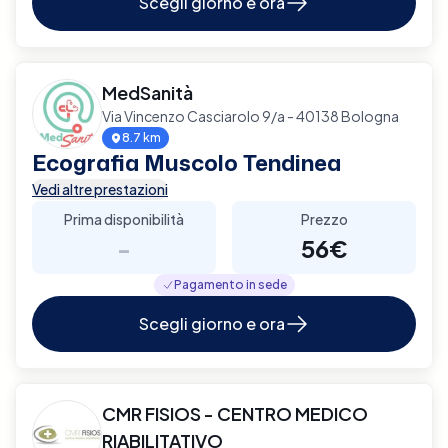
Scegli giorno e ora
MedSanità
Via Vincenzo Casciarolo 9/a - 40138 Bologna
8.7 km
Ecografia Muscolo Tendinea
Vedi altre prestazioni
Prima disponibilità
Prezzo
-
56€
Pagamento in sede
Scegli giorno e ora
CMR FISIOS - CENTRO MEDICO
RIABILITATIVO