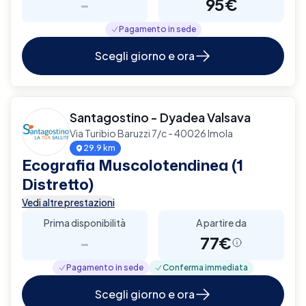
-
95€
Pagamento in sede
Scegli giorno e ora
Santagostino - Dyadea Valsava
Via Turibio Baruzzi 7/c - 40026 Imola
29.9 km
Ecografia Muscolotendinea (1
Distretto)
Vedi altre prestazioni
Prima disponibilità
A partire da
-
77€
Pagamento in sede
Conferma immediata
Scegli giorno e ora