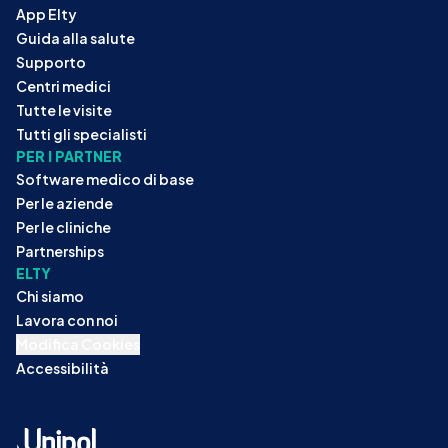
App Elty
Guida alla salute
Supporto
Centri medici
Tutte le visite
Tutti gli specialisti
PER I PARTNER
Software medico di base
Per le aziende
Per le cliniche
Partnerships
ELTY
Chi siamo
Lavora con noi
Modifica Cookies
Accessibilità