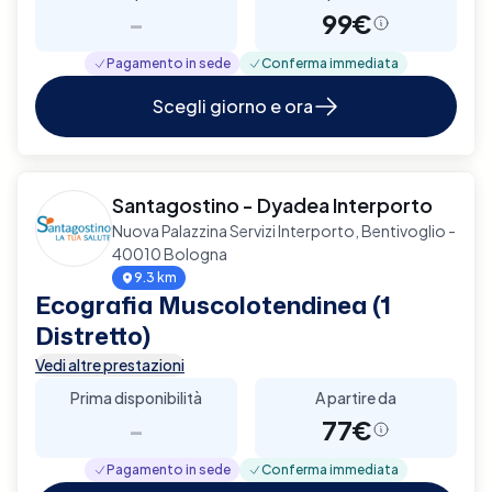
-
99€
Pagamento in sede
Conferma immediata
Scegli giorno e ora
Santagostino - Dyadea Interporto
Nuova Palazzina Servizi Interporto, Bentivoglio -
40010 Bologna
9.3 km
Ecografia Muscolotendinea (1
Distretto)
Vedi altre prestazioni
Prima disponibilità
A partire da
-
77€
Pagamento in sede
Conferma immediata