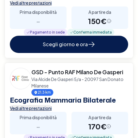
Vedi altre prestazioni
Prima disponibilità
A partire da
-
150€
Pagamento in sede
Conferma immediata
Scegli giorno e ora
GSD - Punto RAF Milano De Gasperi
Via Alcide De Gasperi 5/a - 20097 San Donato
Milanese
21.3 km
Ecografia Mammaria Bilaterale
Vedi altre prestazioni
Prima disponibilità
A partire da
-
170€
Pagamento in sede
Conferma immediata