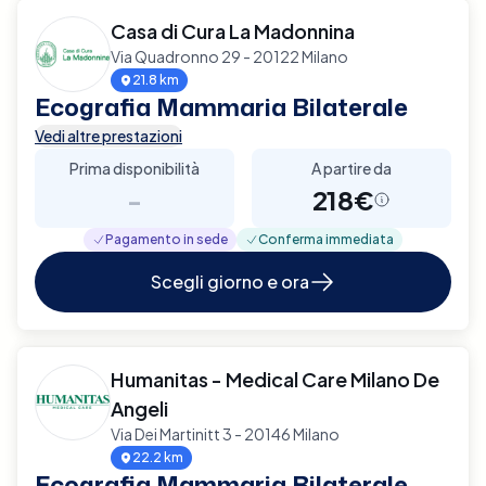
Casa di Cura La Madonnina
Via Quadronno 29 - 20122 Milano
21.8 km
Ecografia Mammaria Bilaterale
Vedi altre prestazioni
Prima disponibilità
A partire da
-
218€
Pagamento in sede
Conferma immediata
Scegli giorno e ora
Humanitas - Medical Care Milano De
Angeli
Via Dei Martinitt 3 - 20146 Milano
22.2 km
Ecografia Mammaria Bilaterale