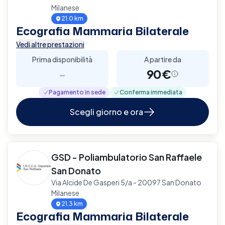
Milanese
21.0 km
Ecografia Mammaria Bilaterale
Vedi altre prestazioni
Prima disponibilità
A partire da
-
90€
Pagamento in sede
Conferma immediata
Scegli giorno e ora
GSD - Poliambulatorio San Raffaele
San Donato
Via Alcide De Gasperi 5/a - 20097 San Donato
Milanese
21.3 km
Ecografia Mammaria Bilaterale