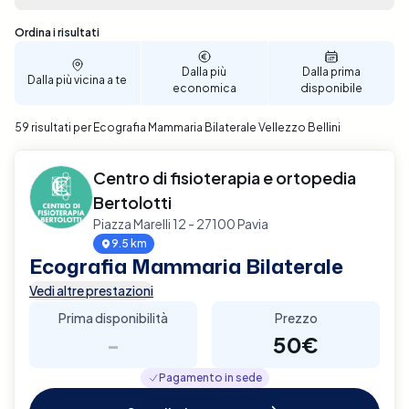
prezzo. Con pochi semplici passaggi, puoi scegliere
la data e l'ora che meglio si adattano alle tue
Sono stati trovati 59 risultati
Ordina i risultati
necessità, rendendo la prenotazione semplice e
veloce. Prenota ora un'Ecografia Mammaria
Dalla più
Dalla prima
Dalla più vicina a te
Bilaterale a Vellezzo Bellini con Elty e assicurati un
economica
disponibile
controllo approfondito e affidabile della tua salute
59 risultati per Ecografia Mammaria Bilaterale Vellezzo Bellini
mammaria.
Centro di fisioterapia e ortopedia
Bertolotti
Piazza Marelli 12 - 27100 Pavia
9.5 km
Ecografia Mammaria Bilaterale
Vedi altre prestazioni
Prima disponibilità
Prezzo
-
50€
Pagamento in sede