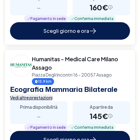
-
160€
Pagamento in sede
Conferma immediata
Scegli giorno e ora
Humanitas - Medical Care Milano
Assago
Piazza Degli Incontri 16 - 20057 Assago
15.9 km
Ecografia Mammaria Bilaterale
Vedi altre prestazioni
Prima disponibilità
A partire da
-
145€
Pagamento in sede
Conferma immediata
Scegli giorno e ora