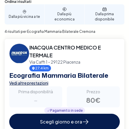
passaggi, puoi scegliere la data e l'ora che meglio si
Sono stati trovati 4 risultati
Ordina i risultati
adattano alle tue necessità, rendendo la
prenotazione semplice e veloce. Prenota ora
Dalla più
Dalla prima
Dalla più vicina a te
economica
disponibile
un'Ecografia Mammaria Bilaterale a Cremona con
Elty e assicurati un controllo approfondito e
4 risultati per Ecografia Mammaria Bilaterale Cremona
affidabile della tua salute mammaria.
INACQUA CENTRO MEDICO E
TERMALE
Via Caffi 1 - 29122 Piacenza
27.4 km
Ecografia Mammaria Bilaterale
Vedi altre prestazioni
Prima disponibilità
Prezzo
-
80€
Pagamento in sede
Scegli giorno e ora