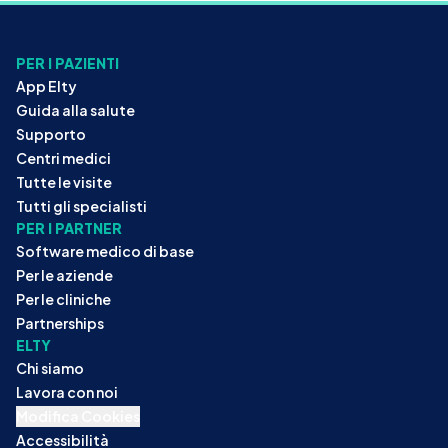
PER I PAZIENTI
App Elty
Guida alla salute
Supporto
Centri medici
Tutte le visite
Tutti gli specialisti
PER I PARTNER
Software medico di base
Per le aziende
Per le cliniche
Partnerships
ELTY
Chi siamo
Lavora con noi
Modifica Cookies
Accessibilità