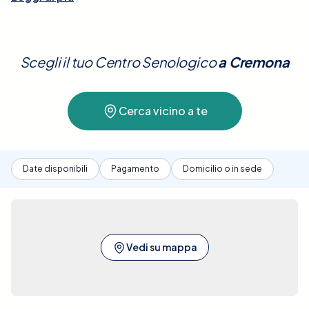
esame è essenziale per valutare anomalie come
noduli, cisti o altri cambiamenti del tessuto
mammario, ed è spesso utilizzato in complemento
Scegli il tuo Centro Senologico
a
Cremona
alla mammografia, soprattutto in donne con
tessuto mammario denso. L'ecografia è sicura, non
comporta l'uso di radiazioni e non richiede
Cerca vicino a te
preparazioni particolari, rendendola una scelta
eccellente per il monitoraggio regolare della salute
delle mammelle.A Cremona, Elty offre la possibilità
di prenotare facilmente un'Ecografia Mammaria
Date disponibili
Pagamento
Domicilio o in sede
Bilaterale presso le migliori cliniche convenzionate.
La nostra piattaforma ti consente di confrontare
diverse strutture sanitarie, assicurando tutte le
informazioni dettagliate per prendere una
decisione ben informata. Ci impegniamo a facilitare
Vedi su mappa
la ricerca e la prenotazione di queste importanti
prestazioni sanitarie, garantendo il miglior servizio
vicino a te e al miglior prezzo. Con pochi semplici