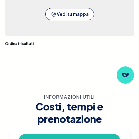
Vedi su mappa
Nessun risultato trovato
Ordina i risultati
INFORMAZIONI UTILI
Costi, tempi e
prenotazione