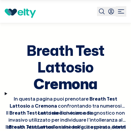
Prenota visita
Breath Test Lattosio
Cremona
Breath Test
Lattosio
Cremona
In questa pagina puoi prenotare
Breath Test
Lattosio
a
Cremona
confrontando tra numerosi
Il
Breath Test Lattosio
centri medici vicino a te.
è un esame diagnostico non
invasivo utilizzato per individuare l’intolleranza al
Il
lattosio. Attraverso l’analisi dell’aria espirata, il test
Breath Test Lattosio
viene eseguito presso
centri