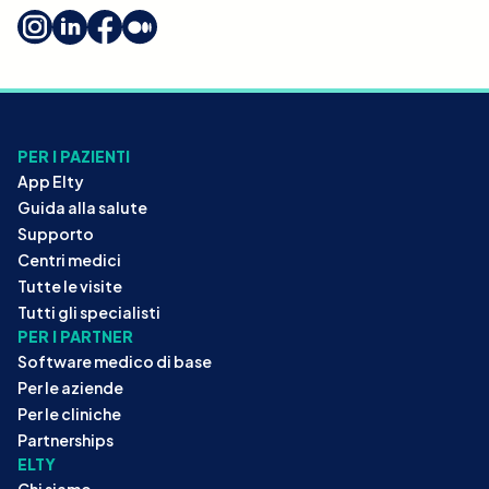
PER I PAZIENTI
App Elty
Guida alla salute
Supporto
Centri medici
Tutte le visite
Tutti gli specialisti
PER I PARTNER
Software medico di base
Per le aziende
Per le cliniche
Partnerships
ELTY
Chi siamo