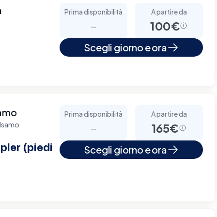
a
Prima disponibilità
A partire da
-
100€
Scegli giorno e ora
samo
Prima disponibilità
A partire da
alsamo
-
165€
ler (piedi
Scegli giorno e ora