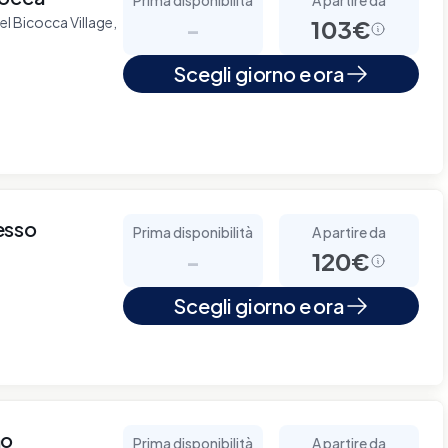
el Bicocca Village,
-
103€
Scegli giorno e ora
esso
Prima disponibilità
A partire da
-
120€
Scegli giorno e ora
no
Prima disponibilità
A partire da