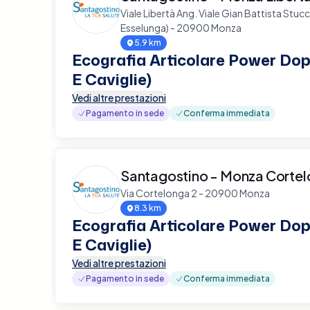
Viale Libertà Ang. Viale Gian Battista Stuc
Esselunga) - 20900 Monza
5.9 km
Ecografia Articolare Power Dopp
E Caviglie)
Vedi altre prestazioni
Pagamento in sede
Conferma immediata
Santagostino - Monza Corte
Via Cortelonga 2 - 20900 Monza
8.3 km
Ecografia Articolare Power Dopp
E Caviglie)
Vedi altre prestazioni
Pagamento in sede
Conferma immediata