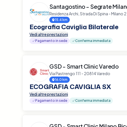
Santagostino - Segrate Mila
Residenza Archi, Strada Di Spina - Milano
15.4 km
Ecografia Caviglia Bilaterale
Vedi altre prestazioni
Pagamento in sede
Conferma immediata
GSD - Smart Clinic Varedo
Via Pastrengo 111 - 20814 Varedo
16.0 km
ECOGRAFIA CAVIGLIA SX
Vedi altre prestazioni
Pagamento in sede
Conferma immediata
GSD - Smart Clinic Milano Bi