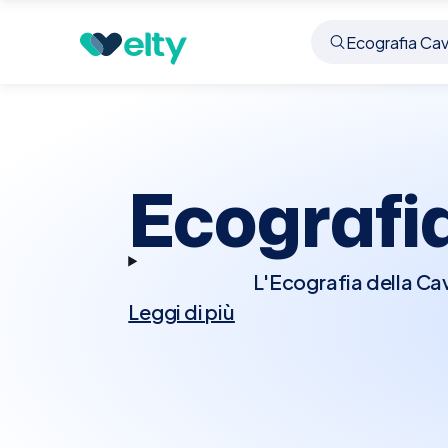
Prenota visita
Ecografia Caviglia
Vimercate
Ecografia
L'Ecografia della Cav
Leggi di più
visualizzare i tessut
Questa procedura è
distorsioni o altre lesi
e non comporta alcu
prenotare un'Ecograf