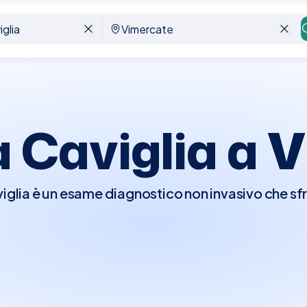
 Caviglia a
V
iglia è un esame diagnostico non invasivo che sfru
i molli intorno alla caviglia, inclusi tendini, legamen
 particolarmente utile per diagnosticare condizi
oni dei tessuti molli. L'esame è semplice, non richi
n disagio per il paziente.A Vimercate, Elty rend
ia della Caviglia presso le migliori cliniche con