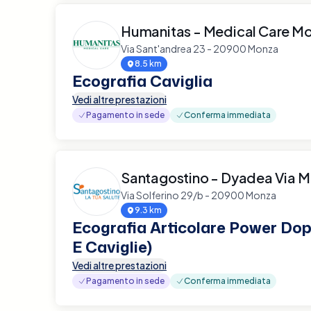
Humanitas - Medical Care M
Via Sant'andrea 23 - 20900 Monza
8.5 km
Ecografia Caviglia
Vedi altre prestazioni
Pagamento in sede
Conferma immediata
Santagostino - Dyadea Via M
Via Solferino 29/b - 20900 Monza
9.3 km
Ecografia Articolare Power Dopp
E Caviglie)
Vedi altre prestazioni
Pagamento in sede
Conferma immediata