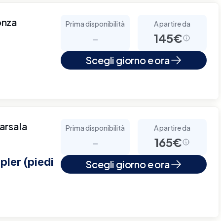
onza
Prima disponibilità
A partire da
-
145€
Scegli giorno e ora
arsala
Prima disponibilità
A partire da
-
165€
ler (piedi
Scegli giorno e ora