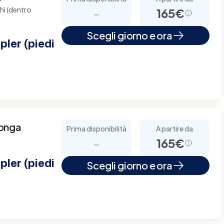
chi (dentro
-
165€
Scegli giorno e ora
ler (piedi
longa
Prima disponibilità
A partire da
-
165€
ler (piedi
Scegli giorno e ora