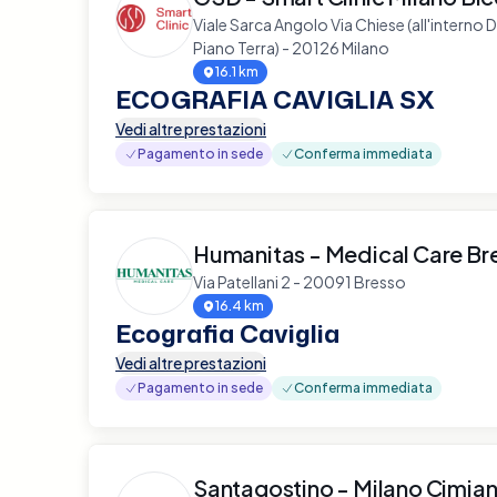
Viale Sarca Angolo Via Chiese (all'interno D
Piano Terra) - 20126 Milano
16.1 km
ECOGRAFIA CAVIGLIA SX
Vedi altre prestazioni
Pagamento in sede
Conferma immediata
Humanitas - Medical Care Br
Via Patellani 2 - 20091 Bresso
16.4 km
Ecografia Caviglia
Vedi altre prestazioni
Pagamento in sede
Conferma immediata
Santagostino - Milano Cimia