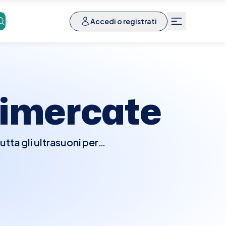
Accedi o registrati
imercate
tta gli ultrasuoni per
ti, e borse sinoviali.
oni come tendiniti,
ede preparazioni speciali
e semplice trovare e
venzionate. La nostra