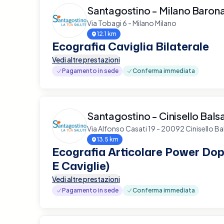
Santagostino - Milano Baron
Via Tobagi 6 - Milano Milano
12.1 km
Ecografia Caviglia Bilaterale
Vedi altre prestazioni
Pagamento in sede
Conferma immediata
Santagostino - Cinisello Bal
Via Alfonso Casati 19 - 20092 Cinisello B
13.5 km
Ecografia Articolare Power Dopp
E Caviglie)
Vedi altre prestazioni
Pagamento in sede
Conferma immediata