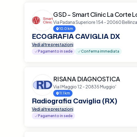
GSD - Smart Clinic La Corte
Via Padana Superiore 154 - 20060 Belli
10.0 km
ECOGRAFIA CAVIGLIA DX
Vedi altre prestazioni
Pagamento in sede
Conferma immediata
RISANA DIAGNOSTICA
Via I Maggio 12 - 20835 Muggio'
11.1 km
Radiografia Caviglia (RX)
Vedi altre prestazioni
Pagamento in sede