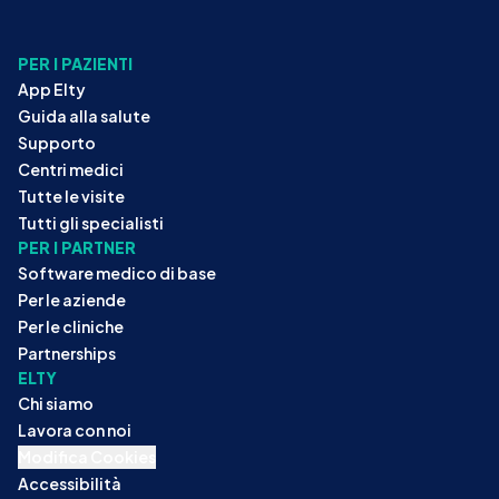
PER I PAZIENTI
App Elty
Guida alla salute
Supporto
Centri medici
Tutte le visite
Tutti gli specialisti
PER I PARTNER
Software medico di base
Per le aziende
Per le cliniche
Partnerships
ELTY
Chi siamo
Lavora con noi
Modifica Cookies
Accessibilità