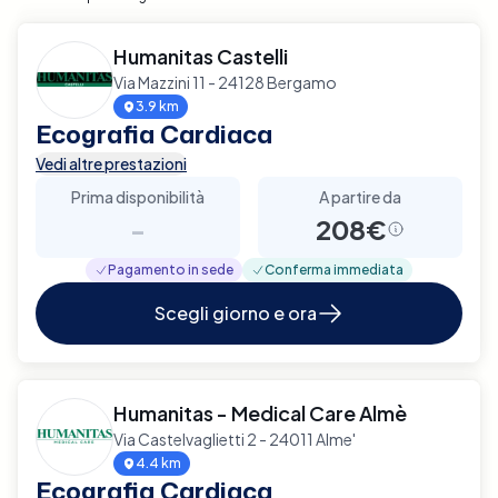
Humanitas Castelli
Via Mazzini 11 - 24128 Bergamo
3.9 km
Ecografia Cardiaca
Vedi altre prestazioni
Prima disponibilità
A partire da
-
208€
Pagamento in sede
Conferma immediata
Scegli giorno e ora
Humanitas - Medical Care Almè
Via Castelvaglietti 2 - 24011 Alme'
4.4 km
Ecografia Cardiaca