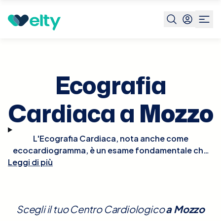
Prenota visita
Ecografia Cardiaca
Mozzo
Ecografia
Cardiaca a
Mozzo
L'Ecografia Cardiaca, nota anche come
ecocardiogramma, è un esame fondamentale che
utilizza gli ultrasuoni per creare immagini dettagliate
Leggi di più
del cuore, permettendo di valutare la struttura e il
funzionamento delle sue camere, valvole e grandi
vasi sanguigni. Questo esame è essenziale per
Scegli il tuo Centro Cardiologico
a
Mozzo
diagnosticare e monitorare malattie cardiache,