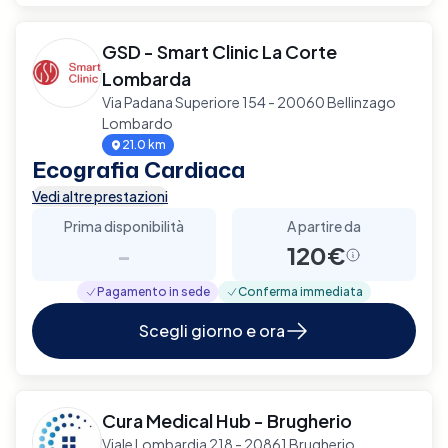
GSD - Smart Clinic La Corte
Lombarda
Via Padana Superiore 154 - 20060 Bellinzago
Lombardo
21.0 km
Ecografia Cardiaca
Vedi altre prestazioni
Prima disponibilità
A partire da
-
120€
Pagamento in sede
Conferma immediata
Scegli giorno e ora
Cura Medical Hub - Brugherio
Viale Lombardia 218 - 20861 Brugherio