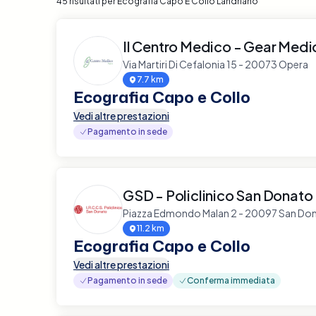
45 risultati per Ecografia Capo E Collo Landriano
Il Centro Medico - Gear Medi
Via Martiri Di Cefalonia 15 - 20073 Opera
7.7 km
Ecografia Capo e Collo
Vedi altre prestazioni
Pagamento in sede
GSD - Policlinico San Donato
Piazza Edmondo Malan 2 - 20097 San Don
11.2 km
Ecografia Capo e Collo
Vedi altre prestazioni
Pagamento in sede
Conferma immediata