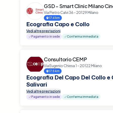
GSD - Smart Clinic Milano Ci
Via Pietro Calvi 36 - 20129 Milano
17.4 km
Ecografia Capo e Collo
Vedi altre prestazioni
Pagamento in sede
Conferma immediata
Consultorio CEMP
Via Eugenio Chiesa 1 - 20122 Milano
17.5 km
Ecografia Del Capo Del Collo e
Salivari
Vedi altre prestazioni
Pagamento in sede
Conferma immediata