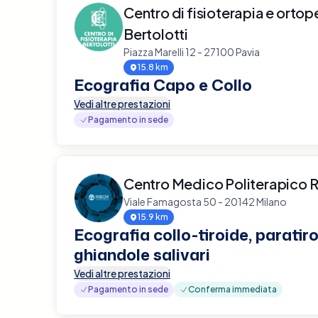
Centro di fisioterapia e ortop
Bertolotti
Piazza Marelli 12 - 27100 Pavia
15.8 km
Ecografia Capo e Collo
Vedi altre prestazioni
Pagamento in sede
Centro Medico Politerapico R
Viale Famagosta 50 - 20142 Milano
15.9 km
Ecografia collo-tiroide, paratiro
ghiandole salivari
Vedi altre prestazioni
Pagamento in sede
Conferma immediata