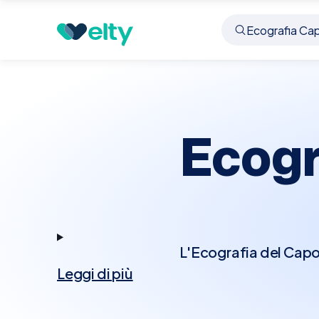
Prenota visita
Ecografia Capo E Collo
Landrian
Ecogr
L'Ecografia del Capo 
Leggi di più
esaminare i tessuti mol
vascolari. Questa proc
ingrossati, tumori e al