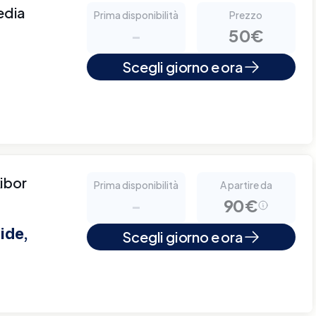
edia
Prima disponibilità
Prezzo
-
50€
Scegli giorno e ora
ibor
Prima disponibilità
A partire da
-
90€
ide,
Scegli giorno e ora