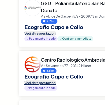
GSD - Poliambulatorio San R
Donato
Via Alcide De Gasperi 5/a - 20097 San Do
12.7 km
Ecografia Capo e Collo
Vedi altre prestazioni
Pagamento in sede
Conferma immediata
Centro Radiologico Ambrosi
Via Selvanesco 77 - 20142 Milano
13.1 km
Ecografia Capo e Collo
Vedi altre prestazioni
Pagamento in sede