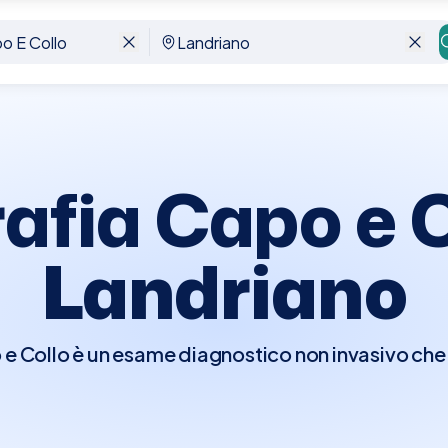
o
afia Capo e C
Landriano
e Collo è un esame diagnostico non invasivo che u
li della regione cervicale, comprese ghiandole, nod
edura è cruciale per la diagnosi precoce di malat
tre condizioni patologiche della testa e del collo