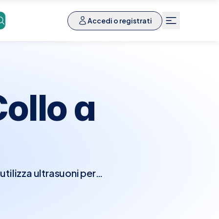
Accedi o registrati
ollo a
tilizza ultrasuoni per
i linfatici, e strutture
tie tiroidee, linfonodi
. L'esame è rapido e non