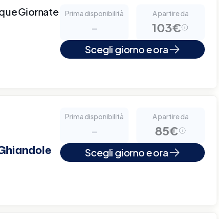
nque Giornate
Prima disponibilità
A partire da
-
103€
Scegli giorno e ora
Prima disponibilità
A partire da
-
85€
 Ghiandole
Scegli giorno e ora