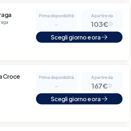
iraga
Prima disponibilità
A partire da
iraga
-
103€
Scegli giorno e ora
a Croce
Prima disponibilità
A partire da
-
167€
Scegli giorno e ora