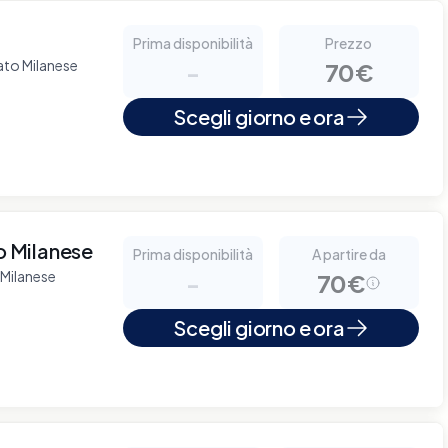
Prima disponibilità
Prezzo
ato Milanese
-
70€
Scegli giorno e ora
 Milanese
Prima disponibilità
A partire da
 Milanese
-
70€
Scegli giorno e ora