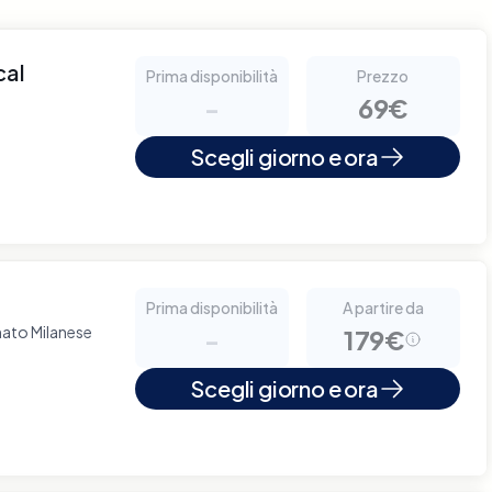
cal
Prima disponibilità
Prezzo
-
69€
Scegli giorno e ora
Prima disponibilità
A partire da
ato Milanese
-
179€
Scegli giorno e ora