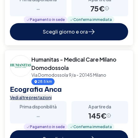
-
75€
Pagamento in sede
Conferma immediata
Scegli giorno e ora
Humanitas - Medical Care Milano
Domodossola
Via Domodossola 9/a - 20145 Milano
28.5 km
Ecografia Anca
Vedi altre prestazioni
Prima disponibilità
A partire da
-
145€
Pagamento in sede
Conferma immediata