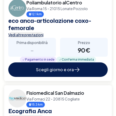
Poliambulatorio alCentro
Via Roma 15 - 21015 Lonate Pozzolo
12.1 km
eco anca-articolazione coxo-
femorale
Vedi altre prestazioni
Prima disponibilità
Prezzo
-
90€
Pagamento in sede
Conferma immediata
Scegli giorno e ora
Fisiomedical San Dalmazio
Via Fornaci 22 - 20815 Cogliate
15.3 km
Ecografia Anca