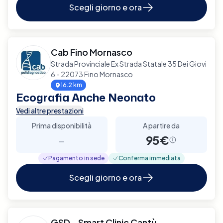
Scegli giorno e ora
Cab Fino Mornasco
Strada Provinciale Ex Strada Statale 35 Dei Giovi
6 - 22073 Fino Mornasco
16.2 km
Ecografia Anche Neonato
Vedi altre prestazioni
Prima disponibilità
A partire da
-
95€
Pagamento in sede
Conferma immediata
Scegli giorno e ora
GSD - Smart Clinic Cantù