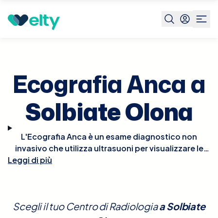
Prenota visita
Ecografia Anca
Solbiate Olona
Ecografia Anca a
Solbiate Olona
L'Ecografia Anca è un esame diagnostico non
invasivo che utilizza ultrasuoni per visualizzare le
Leggi di più
strutture dell'anca, particolarmente utile per
valutare le condizioni dei tessuti molli, come muscoli
e tendini, e delle articolazioni. È spesso impiegata
per diagnosticare problemi come borsiti, artriti, o
Scegli il tuo Centro di Radiologia
a
Solbiate
anomalie nei neonati e nei bambini. Non sono