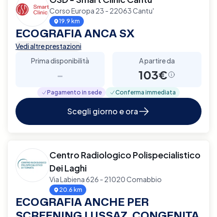
Corso Europa 23 - 22063 Cantu'
19.9 km
ECOGRAFIA ANCA SX
Vedi altre prestazioni
Prima disponibilità
A partire da
-
103€
Pagamento in sede
Conferma immediata
Scegli giorno e ora
Centro Radiologico Polispecialistico
Dei Laghi
Via Labiena 626 - 21020 Comabbio
20.6 km
ECOGRAFIA ANCHE PER
SCREENING LUSSAZ. CONGENITA