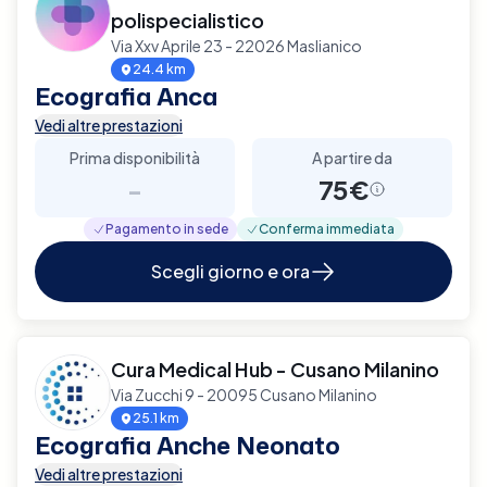
polispecialistico
Via Xxv Aprile 23 - 22026 Maslianico
24.4 km
Ecografia Anca
Vedi altre prestazioni
Prima disponibilità
A partire da
-
75€
Pagamento in sede
Conferma immediata
Scegli giorno e ora
Cura Medical Hub - Cusano Milanino
Via Zucchi 9 - 20095 Cusano Milanino
25.1 km
Ecografia Anche Neonato
Vedi altre prestazioni