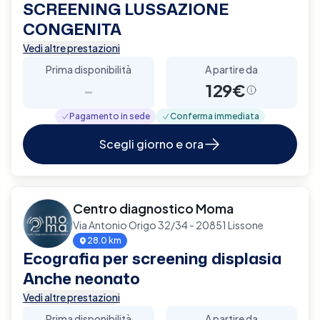
SCREENING LUSSAZIONE
CONGENITA
Vedi altre prestazioni
Prima disponibilità
A partire da
-
129€
Pagamento in sede
Conferma immediata
Scegli giorno e ora
Centro diagnostico Moma
Via Antonio Origo 32/34 - 20851 Lissone
28.0 km
Ecografia per screening displasia
Anche neonato
Vedi altre prestazioni
Prima disponibilità
A partire da